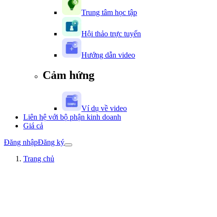
Trung tâm học tập
Hội thảo trực tuyến
Hướng dẫn video
Cảm hứng
Ví dụ về video
Liên hệ với bộ phận kinh doanh
Giá cả
Đăng nhập
Đăng ký
Trang chủ