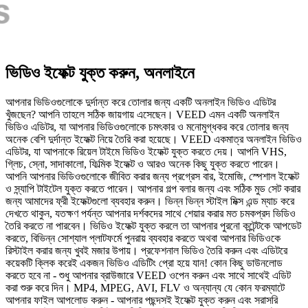
ভিডিও ইফেক্ট যুক্ত করুন, অনলাইনে
আপনার ভিডিওগুলোকে দুর্দান্ত করে তোলার জন্য একটি অনলাইন ভিডিও এডিটর
খুঁজছেন? আপনি তাহলে সঠিক জায়গায় এসেছেন। VEED এমন একটি অনলাইন
ভিডিও এডিটর, যা আপনার ভিডিওগুলোকে চমৎকার ও মনোমুগ্ধকর করে তোলার জন্য
অনেক বেশি দুর্দান্ত ইফেক্ট নিয়ে তৈরি করা হয়েছে। VEED একমাত্র অনলাইন ভিডিও
এডিটর, যা আপনাকে রিয়েল টাইমে ভিডিও ইফেক্ট যুক্ত করতে দেয়। আপনি VHS,
গ্লিচ, স্নো, সাদাকালো, ফিল্মিক ইফেক্ট ও আরও অনেক কিছু যুক্ত করতে পারেন।
আপনি আপনার ভিডিওগুলোকে জীবিত করার জন্য প্রগ্রেস বার, ইমোজি, স্পেশাল ইফেক্ট
ও স্ন্যাপি টাইটেল যুক্ত করতে পারেন। আপনার গল্প বলার জন্য এবং সঠিক মুড সেট করার
জন্য আমাদের ফ্রী ইফেক্টগুলো ব্যবহার করুন। ভিন্ন ভিন্ন স্টাইল মিক্স এন্ড ম্যাচ করে
দেখতে থাকুন, যতক্ষণ পর্যন্ত আপনার দর্শকদের সাথে শেয়ার করার মত চমকপ্রদ ভিডিও
তৈরি করতে না পারবেন। ভিডিও ইফেক্ট যুক্ত করলে তা আপনার পুরনো কন্টেন্টকে আপডেট
করতে, বিভিন্ন সোশ্যাল প্লাটফর্মে পুনরায় ব্যবহার করতে অথবা আপনার ভিডিওকে
রিস্টাইল করার জন্য খুবই মজার উপায়। প্রফেশনাল ভিডিও তৈরি করুন এবং এডিটরে
কয়েকটি ক্লিক করেই একজন ভিডিও এডিটিং প্রো হয়ে যান! কোন কিছু ডাউনলোড
করতে হবে না - শুধু আপনার ব্রাউজারে VEED ওপেন করুন এবং সাথে সাথেই এডিট
করা শুরু করে দিন। MP4, MPEG, AVI, FLV ও অন্যান্য যে কোন ফরম্যাটে
আপনার ফাইল আপলোড করুন - আপনার পছন্দসই ইফেক্ট যুক্ত করুন এবং সরাসরি