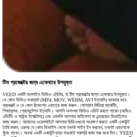
টিম প্রজেক্টের জন্য একেবারে উপযুক্ত
VEED একটি অনলাইন ভিডিও এডিটর, যা টিম প্রজেক্টের জন্য একেবারে উপযুক্ত।
যে কোন ভিডিও ফরম্যাট (MP4, MOV, WEBM, AVI ইত্যাদি) ব্যবহার করে
প্রজেক্টে ও যে কোন উদ্দেশ্যে একত্রে কাজ করুন - সোশ্যাল মিডিয়া মার্কেটিং,
শিক্ষামূলক, প্রেজেন্টেশন ইত্যাদি। আপনি অসংখ্য ভিডিও এডিট করতে পারেন (অডিও
এডিটিং ও সাউন্ড ইফেক্টসহ) এবং এমনকি আপনার আইফোন বা এন্ড্রয়েড ডিভাইসেও
কাজ করুন। আমাদের ওয়েবসাইটে আপনার ভিডিওগুলো সংরক্ষণ করতে একটি একাউন্ট
তৈরি করুন, এরপর যে কোন ডিভাইস থেকে যখনই সাইন ইন করবেন, তখনই এগুলোকে
খুঁজে পাবেন। অথবা একটি একাউন্ট ছাড়া সহজেই সরাসরি কাজ শুরু করে দিন। VEED