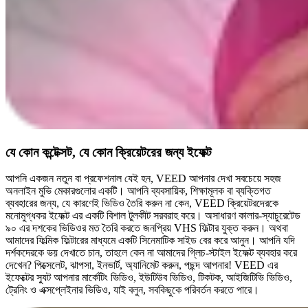
যে কোন কন্টেক্সট, যে কোন ক্রিয়েটরের জন্য ইফেক্ট
আপনি একজন নতুন বা প্রফেশনাল যেই হন, VEED আপনার দেখা সবচেয়ে সহজ
অনলাইন মুভি মেকারগুলোর একটি। আপনি ব্যবসায়িক, শিক্ষামূলক বা ব্যক্তিগত
ব্যবহারের জন্য, যে কারণেই ভিডিও তৈরি করুন না কেন, VEED ক্রিয়েটরদেরকে
মনোমুগ্ধকর ইফেক্ট এর একটি বিশাল টুলকীট সরবরাহ করে। অসাধারণ কালার-স্যাচুরেটেড
৯০ এর দশকের ভিডিওর মত তৈরি করতে জনপ্রিয় VHS ফিল্টার যুক্ত করুন। অথবা
আমাদের ফিল্মিক ফিল্টারের মাধ্যমে একটি সিনেমাটিক সাইড বের করে আনুন। আপনি যদি
দর্শকদেরকে ভয় দেখাতে চান, তাহলে কেন না আমাদের গ্লিচ-স্টাইল ইফেক্ট ব্যবহার করে
দেখেন? পিক্সেলেট, ঝাপসা, ইনভার্ট, অ্যানিমেট করুন, পছন্দ আপনার! VEED এর
ইফেক্টের স্যুট আপনার মার্কেটিং ভিডিও, ইউটিউব ভিডিও, টিকটক, আইজিটিভি ভিডিও,
ট্রেনিং ও এক্সপ্লেইনার ভিডিও, যাই বলুন, সবকিছুকে পরিবর্তন করতে পারে।