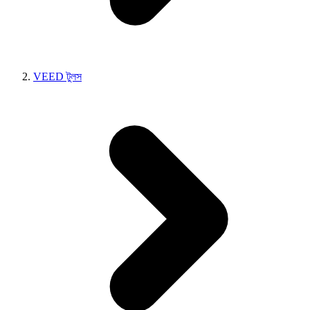
VEED টুলস