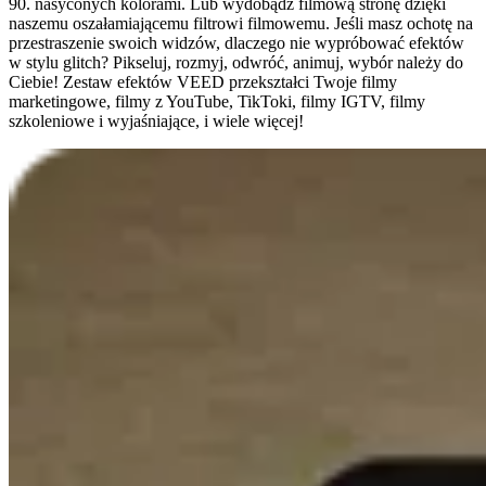
90. nasyconych kolorami. Lub wydobądź filmową stronę dzięki
naszemu oszałamiającemu filtrowi filmowemu. Jeśli masz ochotę na
przestraszenie swoich widzów, dlaczego nie wypróbować efektów
w stylu glitch? Pikseluj, rozmyj, odwróć, animuj, wybór należy do
Ciebie! Zestaw efektów VEED przekształci Twoje filmy
marketingowe, filmy z YouTube, TikToki, filmy IGTV, filmy
szkoleniowe i wyjaśniające, i wiele więcej!