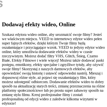
Dodawaj efekty wideo, Online
Szukasz edytora wideo online, aby urozmaicić swoje filmy? Jesteś
we właściwym miejscu. VEED to internetowy edytor wideo pełen
super fajnych efektów, dzięki którym Twoje filmy będą
oszałamiające i przyciągające wzrok. VEED to jedyny edytor wideo
online, który umożliwia dodawanie efektów wideo w czasie
rzeczywistym. Możesz dodać filtry VHS, Glitch, Śnieg, Czarno
Białe, Efekty Filmowe i wiele więcej! Możesz także dodawać paski
postępu, emotikony, efekty specjalne i zgryźliwe tytuły, aby ożywić
swoje filmy! Skorzystaj z naszych darmowych efektów, aby
opowiedzieć swoją historię i ustawić odpowiedni nastrój. Mieszaj i
dopasowuj różne style, aż pojawi się oszałamiający film, który
możesz udostępnić odbiorcom. Dodawanie efektów wideo to dobry
sposób na aktualizację starych treści, zmianę przeznaczenia na różne
platformy społecznościowe lub po prostu super zabawny sposób na
zmianę stylu filmu. Kreuj profesjonalne filmy i zostań
profesjonalistą od edycji wideo z zaledwie kilkoma wizytami w
edytorze!