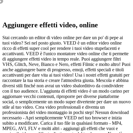
Aggiungere effetti video, online
Stai cercando un editor di video online per dare un po' di pepe ai
tuoi video? Sei nel posto giusto. VEED è un editor video online
ricco di effetti super cool per rendere i tuoi video stupefacenti e
accattivanti. VEED è l'unico montatore video online che ti permette
di aggiungere effetti video in tempo reale. Puoi aggiungere filtri
VHS, Glitch, Neve, Bianco e Nero, effetti Filmic e molto altro! Puoi
anche aggiungere barre di progresso, emoji, effetti speciali e titoli
accattivanti per dare vita ai tuoi video! Usa i nostri effetti gratuiti per
raccontare la tua storia e creare l'atmosfera giusta. Mescola e abbina
diversi stili finché non avrai un video sbalorditivo da condividere
con il tuo audience. L'aggiunta di effetti video è un modo carino per
aggiornare vecchi contenuti, riproporre per diverse piattaforme
social, o semplicemente un modo super divertente per dare un nuovo
stile al tuo video. Crea video professionali e diventa un
professionista del video montaggio in pochi step! Nessun download
necessario - Apri semplicemente VEED nel tuo browser e inizia
subito a modificare. Carica il tuo file in qualsiasi formato - MP4,
MPEG, AVI, FLV e molti altri - aggiungi gli effetti che vuoi e