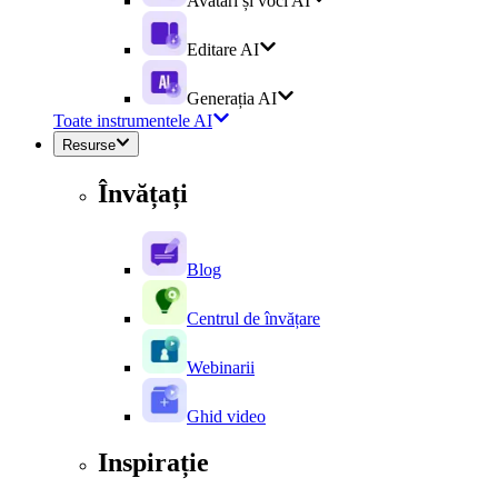
Avatari și voci AI
Editare AI
Generația AI
Toate instrumentele AI
Resurse
Învățați
Blog
Centrul de învățare
Webinarii
Ghid video
Inspirație