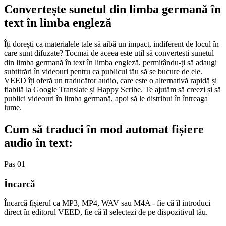
Convertește sunetul din limba germană în
text în limba engleză
Îți dorești ca materialele tale să aibă un impact, indiferent de locul în
care sunt difuzate? Tocmai de aceea este util să convertești sunetul
din limba germană în text în limba engleză, permițându-ți să adaugi
subtitrări în videouri pentru ca publicul tău să se bucure de ele.
VEED îți oferă un traducător audio, care este o alternativă rapidă și
fiabilă la Google Translate și Happy Scribe. Te ajutăm să creezi și să
publici videouri în limba germană, apoi să le distribui în întreaga
lume.
Cum să traduci în mod automat fișiere
audio în text:
Pas 01
Încarcă
Încarcă fișierul ca MP3, MP4, WAV sau M4A - fie că îl introduci
direct în editorul VEED, fie că îl selectezi de pe dispozitivul tău.