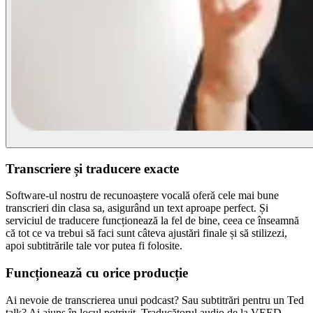
Transcriere și traducere exacte
Software-ul nostru de recunoaștere vocală oferă cele mai bune
transcrieri din clasa sa, asigurând un text aproape perfect. Și
serviciul de traducere funcționează la fel de bine, ceea ce înseamnă
că tot ce va trebui să faci sunt câteva ajustări finale și să stilizezi,
apoi subtitrările tale vor putea fi folosite.
Funcționează cu orice producție
Ai nevoie de transcrierea unui podcast? Sau subtitrări pentru un Ted
talk? Ai ajuns în locul potrivit. Traducătorul audio de la VEED