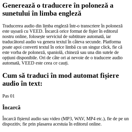
Generează o traducere în poloneză a
sunetului în limba engleză
Traducerea audio din limba engleză într-o transcriere în poloneză
este ușoară cu VEED. Încarcă orice format de fișier în editorul
nostru online, folosește serviciul de subtitrare automată, iar
traducătorul audio va genera textul în câteva secunde. Platforma
poate apoi converti textul în orice limbă cu un singur click, fie că
este vorba de poloneză, spaniolă, chineză sau una din sutele de
opțiuni disponibile. Ori de câte ori ai nevoie de o traducere audio
automată, VEED este ceea ce cauți.
Cum să traduci în mod automat fișiere
audio în text:
Pas 01
Încarcă
Încarcă fișierul audio sau video (MP3, WAV, MP4 etc.), fie de pe un
dispozitiv, fie prin plasarea acestuia în editorul online.