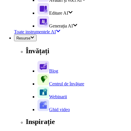
Avatari și voci AI
Editare AI
Generația AI
Toate instrumentele AI
Resurse
Învățați
Blog
Centrul de învățare
Webinarii
Ghid video
Inspirație