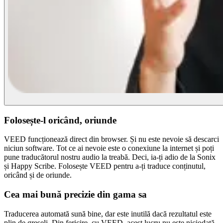
Folosește-l oricând, oriunde
VEED funcționează direct din browser. Și nu este nevoie să descarci
niciun software. Tot ce ai nevoie este o conexiune la internet și poți
pune traducătorul nostru audio la treabă. Deci, ia-ți adio de la Sonix
și Happy Scribe. Folosește VEED pentru a-ți traduce conținutul,
oricând și de oriunde.
Cea mai bună precizie din gama sa
Traducerea automată sună bine, dar este inutilă dacă rezultatul este
plin de greșeli. Din fericire, cu VEED, acest lucru nu este niciodată