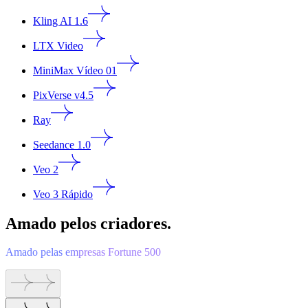
Kling AI 1.6
LTX Video
MiniMax Vídeo 01
PixVerse v4.5
Ray
Seedance 1.0
Veo 2
Veo 3 Rápido
Amado pelos criadores.
Amado pelas empresas Fortune 500