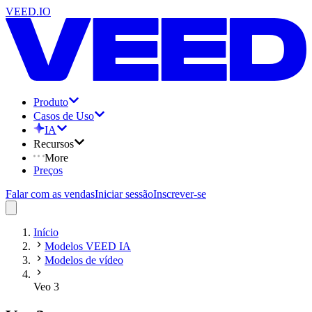
VEED.IO
Produto
Casos de Uso
IA
Recursos
More
Preços
Falar com as vendas
Iniciar sessão
Inscrever-se
Início
Modelos VEED IA
Modelos de vídeo
Veo 3