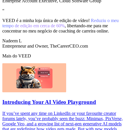
Enterprise Account Executive, Cloud Software Group
“
VEED é a minha loja única de edição de vídeo!
Reduziu o meu
tempo de edição em cerca de 60%
, libertando-me para me
concentrar no meu negócio de coaching de carreira online.
Nadeem L
Entrepreneur and Owner, TheCareerCEO.com
Mais do VEED
Introducing Your AI Video Playground
If you’ve spent any time on LinkedIn or your favourite creator
forums lately, you’ve probably seen the buzz: Minimax, PixVerse,
Google Veo, and a growing list of next-gen generative AI models
that are redefining how video gets made. But with new models