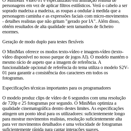
O MiniMax Video 01 é especializado em animação realista de
personagens em vez de aplicar filtros estilísticos. Verá o cabelo a ser
soprado madeixa a madeixa, as roupas a ondular à medida que a
personagem caminha e as expressões faciais com micro-movimentos
- detalhes realistas que não gritam "gerado por IA". Além disso,
obtém resultados de alta qualidade sem tamanhos de ficheiro
enormes.
Geração de modo duplo para testes flexíveis
O MiniMax oferece os modos texto-vídeo e imagem-vídeo (texto-
vídeo disponível no nosso parque de jogos AI). O modelo mantém o
mesmo rácio de aspeto que a imagem de referência. A
funcionalidade opcional de referência do tema utiliza o modelo S2V-
01 para garantir a consistência dos caracteres em todos os
fotogramas.
Especificações técnicas importantes para os programadores
O modelo produz clips de vídeo de 6 segundos com uma resolução
de 720p e 25 fotogramas por segundo. O MiniMax optimiza a
qualidade cinematográfica dentro destes limites. As especificações
atingem um ponto ideal para os utilizadores: suficientemente longo
para mostrar movimentos realistas, resolução suficientemente alta
para ver movimentos detalhados e uma velocidade de fotogramas
suficientemente rápida para captar interações suaves.