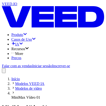
VEED.IO
Produto
Casos de Uso
IA
Recursos
More
Preços
Falar com as vendas
Iniciar sessão
Inscrever-se
Início
Modelos VEED IA
Modelos de vídeo
MiniMax Vídeo 01