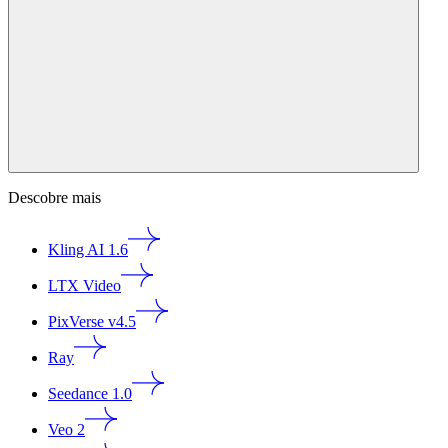
Descobre mais
Kling AI 1.6
LTX Video
PixVerse v4.5
Ray
Seedance 1.0
Veo 2