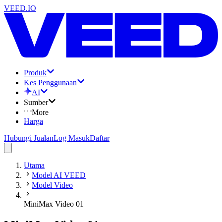
VEED.IO
Produk
Kes Penggunaan
AI
Sumber
More
Harga
Hubungi Jualan
Log Masuk
Daftar
Utama
Model AI VEED
Model Video
MiniMax Video 01