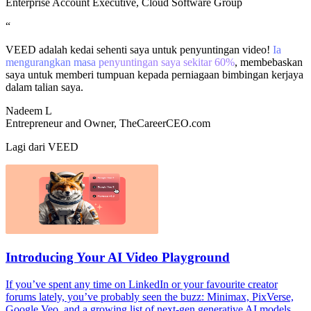
Enterprise Account Executive, Cloud Software Group
“
VEED adalah kedai sehenti saya untuk penyuntingan video!
Ia
mengurangkan masa penyuntingan saya sekitar 60%
, membebaskan
saya untuk memberi tumpuan kepada perniagaan bimbingan kerjaya
dalam talian saya.
Nadeem L
Entrepreneur and Owner, TheCareerCEO.com
Lagi dari VEED
Introducing Your AI Video Playground
If you’ve spent any time on LinkedIn or your favourite creator
forums lately, you’ve probably seen the buzz: Minimax, PixVerse,
Google Veo, and a growing list of next-gen generative AI models