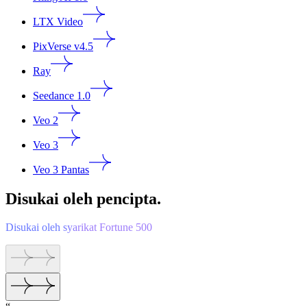
LTX Video
PixVerse v4.5
Ray
Seedance 1.0
Veo 2
Veo 3
Veo 3 Pantas
Disukai oleh pencipta.
Disukai oleh syarikat Fortune 500
“