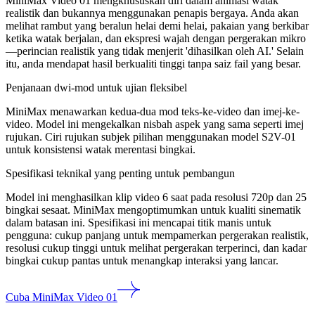
MiniMax Video 01 mengkhususkan diri dalam animasi watak
realistik dan bukannya menggunakan penapis bergaya. Anda akan
melihat rambut yang beralun helai demi helai, pakaian yang berkibar
ketika watak berjalan, dan ekspresi wajah dengan pergerakan mikro
—perincian realistik yang tidak menjerit 'dihasilkan oleh AI.' Selain
itu, anda mendapat hasil berkualiti tinggi tanpa saiz fail yang besar.
Penjanaan dwi-mod untuk ujian fleksibel
MiniMax menawarkan kedua-dua mod teks-ke-video dan imej-ke-
video. Model ini mengekalkan nisbah aspek yang sama seperti imej
rujukan. Ciri rujukan subjek pilihan menggunakan model S2V-01
untuk konsistensi watak merentasi bingkai.
Spesifikasi teknikal yang penting untuk pembangun
Model ini menghasilkan klip video 6 saat pada resolusi 720p dan 25
bingkai sesaat. MiniMax mengoptimumkan untuk kualiti sinematik
dalam batasan ini. Spesifikasi ini mencapai titik manis untuk
pengguna: cukup panjang untuk mempamerkan pergerakan realistik,
resolusi cukup tinggi untuk melihat pergerakan terperinci, dan kadar
bingkai cukup pantas untuk menangkap interaksi yang lancar.
Cuba MiniMax Video 01