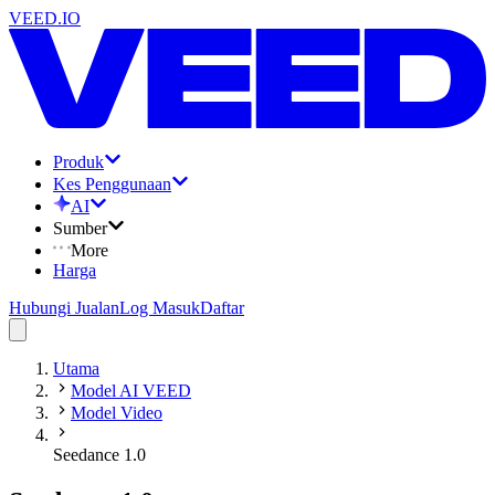
VEED.IO
Produk
Kes Penggunaan
AI
Sumber
More
Harga
Hubungi Jualan
Log Masuk
Daftar
Utama
Model AI VEED
Model Video
Seedance 1.0