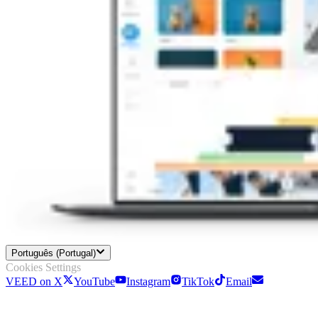
Português (Portugal)
Cookies Settings
VEED on X
YouTube
Instagram
TikTok
Email