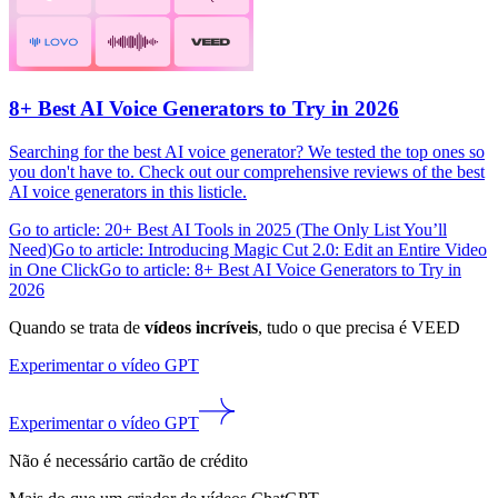
8+ Best AI Voice Generators to Try in 2026
Searching for the best AI voice generator? We tested the top ones so
you don't have to. Check out our comprehensive reviews of the best
AI voice generators in this listicle.
Go to article: 20+ Best AI Tools in 2025 (The Only List You’ll
Need)
Go to article: Introducing Magic Cut 2.0: Edit an Entire Video
in One Click
Go to article: 8+ Best AI Voice Generators to Try in
2026
Quando se trata de
vídeos incríveis
, tudo o que precisa é VEED
Experimentar o vídeo GPT
Experimentar o vídeo GPT
Não é necessário cartão de crédito