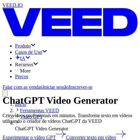
VEED.IO
Produto
Casos de Uso
IA
Recursos
More
Preços
Falar com as vendas
Iniciar sessão
Inscrever-se
ChatGPT Video Generator
Início
Ferramentas VEED
Crie vídeos profissionais em minutos. Transforme texto em vídeos
Video GPT
utilizando o criador de vídeos ChatGPT da VEED
ChatGPT Video Generator
Experimentar o vídeo GPT
Converter texto em vídeo