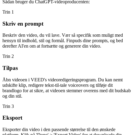
Sådan bruger du ChatGPT-videoproducenten:
Trin 1
Skriv en prompt
Beskriv den video, du vil lave. Vær så specifik som muligt med
hensyn til indhold, stil og formål. Finpuds dine prompts, og bed
derefter AI'en om at fortsætte og generere din video.
Trin 2
Tilpas
Åbn videoen i VEED's videoredigeringsprogram. Du kan nemt
udskifte klip, redigere tekst-til-tale voiceovers og tilføje dit
brandlogo for at sikre, at videoen stemmer overens med dit budskab
og din stil.
Trin 3
Eksport
Eksporter din video i den passende størrelse til den ønskede
platform. Klik på 'Done' > 'Export Video' for at downloade din