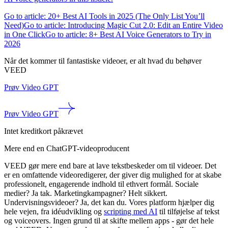
Go to article: 20+ Best AI Tools in 2025 (The Only List You’ll
Need)
Go to article: Introducing Magic Cut 2.0: Edit an Entire Video
in One Click
Go to article: 8+ Best AI Voice Generators to Try in
2026
Når det kommer til fantastiske videoer, er alt hvad du behøver
VEED
Prøv Video GPT
Prøv Video GPT
Intet kreditkort påkrævet
Mere end en ChatGPT-videoproducent
VEED gør mere end bare at lave tekstbeskeder om til videoer. Det
er en omfattende videoredigerer, der giver dig mulighed for at skabe
professionelt, engagerende indhold til ethvert formål. Sociale
medier? Ja tak. Marketingkampagner? Helt sikkert.
Undervisningsvideoer? Ja, det kan du. Vores platform hjælper dig
hele vejen, fra idéudvikling og
scripting med AI
til tilføjelse af tekst
og voiceovers. Ingen grund til at skifte mellem apps - gør det hele