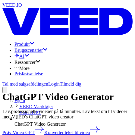
VEED.IO
Produkt
Brugsscenarier
AI
Ressourcer
More
Prisfastsættelse
Tal med salgsafdelingen
Login
Tilmeld dig
ChatGPT Video Generator
Hjem
VEED Værktøjer
Lav professionelle videoer på få minutter. Lav tekst om til videoer
Video GPT
med VEED's ChatGPT video creator
ChatGPT Video Generator
Prøv Video GPT
Konverter tekst til video