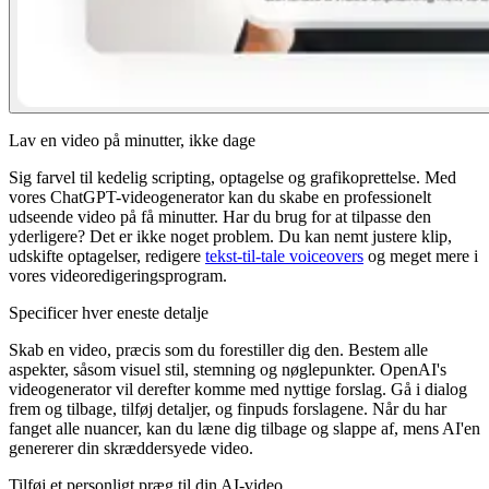
Lav en video på minutter, ikke dage
Sig farvel til kedelig scripting, optagelse og grafikoprettelse. Med
vores ChatGPT-videogenerator kan du skabe en professionelt
udseende video på få minutter. Har du brug for at tilpasse den
yderligere? Det er ikke noget problem. Du kan nemt justere klip,
udskifte optagelser, redigere
tekst-til-tale voiceovers
og meget mere i
vores videoredigeringsprogram.
Specificer hver eneste detalje
Skab en video, præcis som du forestiller dig den. Bestem alle
aspekter, såsom visuel stil, stemning og nøglepunkter. OpenAI's
videogenerator vil derefter komme med nyttige forslag. Gå i dialog
frem og tilbage, tilføj detaljer, og finpuds forslagene. Når du har
fanget alle nuancer, kan du læne dig tilbage og slappe af, mens AI'en
genererer din skræddersyede video.
Tilføj et personligt præg til din AI-video