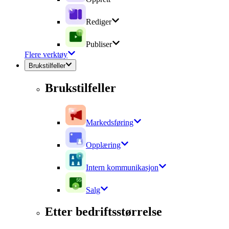
Rediger
Publiser
Flere verktøy
Brukstilfeller
Brukstilfeller
Markedsføring
Opplæring
Intern kommunikasjon
Salg
Etter bedriftsstørrelse