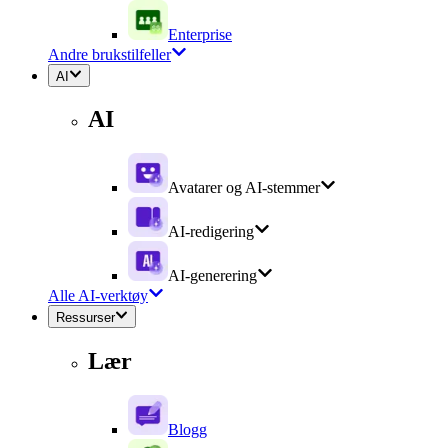
Enterprise
Andre brukstilfeller
AI
AI
Avatarer og AI-stemmer
AI-redigering
AI-generering
Alle AI-verktøy
Ressurser
Lær
Blogg