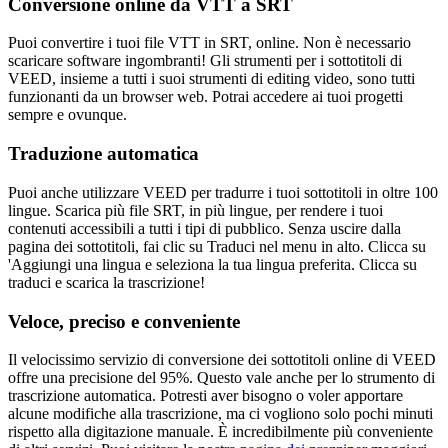
Conversione online da VTT a SRT
Puoi convertire i tuoi file VTT in SRT, online. Non è necessario
scaricare software ingombranti! Gli strumenti per i sottotitoli di
VEED, insieme a tutti i suoi strumenti di editing video, sono tutti
funzionanti da un browser web. Potrai accedere ai tuoi progetti
sempre e ovunque.
Traduzione automatica
Puoi anche utilizzare VEED per tradurre i tuoi sottotitoli in oltre 100
lingue. Scarica più file SRT, in più lingue, per rendere i tuoi
contenuti accessibili a tutti i tipi di pubblico. Senza uscire dalla
pagina dei sottotitoli, fai clic su Traduci nel menu in alto. Clicca su
'Aggiungi una lingua e seleziona la tua lingua preferita. Clicca su
traduci e scarica la trascrizione!
Veloce, preciso e conveniente
Il velocissimo servizio di conversione dei sottotitoli online di VEED
offre una precisione del 95%. Questo vale anche per lo strumento di
trascrizione automatica. Potresti aver bisogno o voler apportare
alcune modifiche alla trascrizione, ma ci vogliono solo pochi minuti
rispetto alla digitazione manuale. È incredibilmente più conveniente