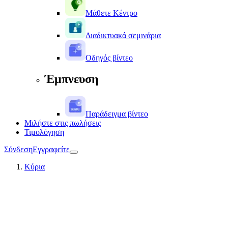
Μάθετε Κέντρο
Διαδικτυακά σεμινάρια
Οδηγός βίντεο
Έμπνευση
Παράδειγμα βίντεο
Μιλήστε στις πωλήσεις
Τιμολόγηση
Σύνδεση
Εγγραφείτε
Κύρια