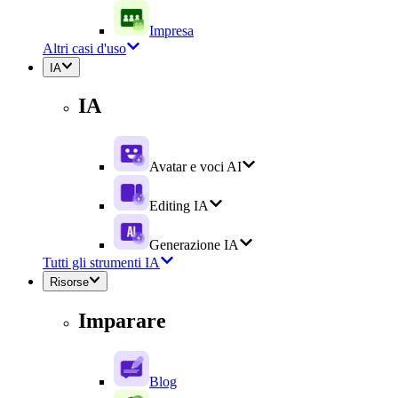
Impresa
Altri casi d'uso
IA
IA
Avatar e voci AI
Editing IA
Generazione IA
Tutti gli strumenti IA
Risorse
Imparare
Blog