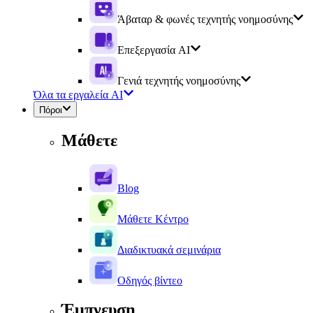
Άβαταρ & φωνές τεχνητής νοημοσύνης
Επεξεργασία AI
Γενιά τεχνητής νοημοσύνης
Όλα τα εργαλεία AI
Πόροι
Μάθετε
Blog
Μάθετε Κέντρο
Διαδικτυακά σεμινάρια
Οδηγός βίντεο
Έμπνευση