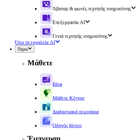
Άβαταρ & φωνές τεχνητής νοημοσύνης
Επεξεργασία AI
Γενιά τεχνητής νοημοσύνης
Όλα τα εργαλεία AI
Πόροι
Μάθετε
Blog
Μάθετε Κέντρο
Διαδικτυακά σεμινάρια
Οδηγός βίντεο
Έμπνευση