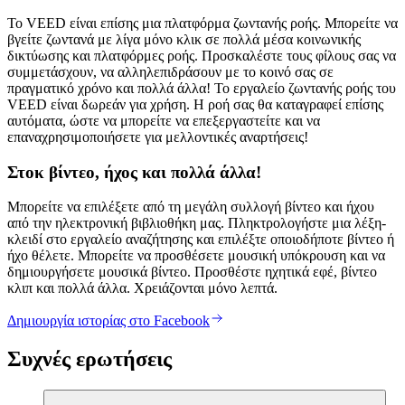
Το VEED είναι επίσης μια πλατφόρμα ζωντανής ροής. Μπορείτε να
βγείτε ζωντανά με λίγα μόνο κλικ σε πολλά μέσα κοινωνικής
δικτύωσης και πλατφόρμες ροής. Προσκαλέστε τους φίλους σας να
συμμετάσχουν, να αλληλεπιδράσουν με το κοινό σας σε
πραγματικό χρόνο και πολλά άλλα! Το εργαλείο ζωντανής ροής του
VEED είναι δωρεάν για χρήση. Η ροή σας θα καταγραφεί επίσης
αυτόματα, ώστε να μπορείτε να επεξεργαστείτε και να
επαναχρησιμοποιήσετε για μελλοντικές αναρτήσεις!
Στοκ βίντεο, ήχος και πολλά άλλα!
Μπορείτε να επιλέξετε από τη μεγάλη συλλογή βίντεο και ήχου
από την ηλεκτρονική βιβλιοθήκη μας. Πληκτρολογήστε μια λέξη-
κλειδί στο εργαλείο αναζήτησης και επιλέξτε οποιοδήποτε βίντεο ή
ήχο θέλετε. Μπορείτε να προσθέσετε μουσική υπόκρουση και να
δημιουργήσετε μουσικά βίντεο. Προσθέστε ηχητικά εφέ, βίντεο
κλιπ και πολλά άλλα. Χρειάζονται μόνο λεπτά.
Δημιουργία ιστορίας στο Facebook
Συχνές ερωτήσεις