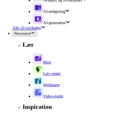
Avatarer og AI-stemmer
AI-redigering
AI-generation
Alle AI-værktøjer
Ressourcer
Lær
Blog
Lær center
Webinarer
Video-guide
Inspiration