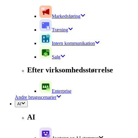
Markedsføring
Træning
Intern kommunikation
Salg
Efter virksomhedsstørrelse
Enterprise
Andre brugsscenarier
AI
AI