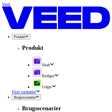
Veed
Produkt
Produkt
Skab
Rediger
Udgiv
Flere værktøjer
Brugsscenarier
Brugsscenarier