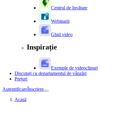
Centrul de învățare
Webinarii
Ghid video
Inspirație
Exemple de videoclipuri
Discutați cu departamentul de vânzări
Prețuri
Autentificare
Înscriere
Acasă