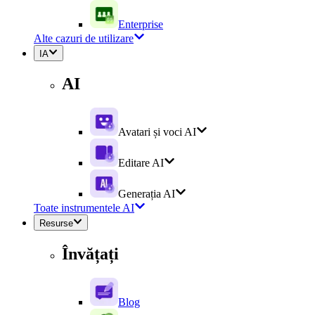
Enterprise
Alte cazuri de utilizare
IA
AI
Avatari și voci AI
Editare AI
Generația AI
Toate instrumentele AI
Resurse
Învățați
Blog