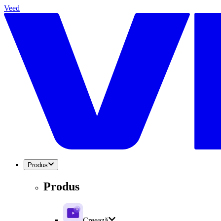
Veed
Produs
Produs
Creează