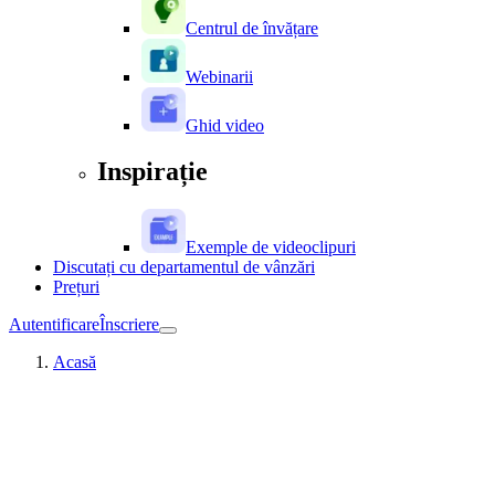
Centrul de învățare
Webinarii
Ghid video
Inspirație
Exemple de videoclipuri
Discutați cu departamentul de vânzări
Prețuri
Autentificare
Înscriere
Acasă