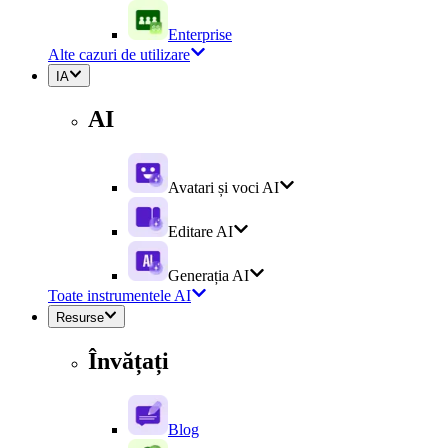
Enterprise
Alte cazuri de utilizare
IA
AI
Avatari și voci AI
Editare AI
Generația AI
Toate instrumentele AI
Resurse
Învățați
Blog