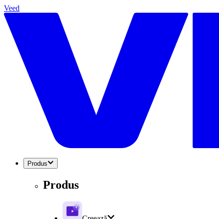
Veed
Produs
Produs
Creează