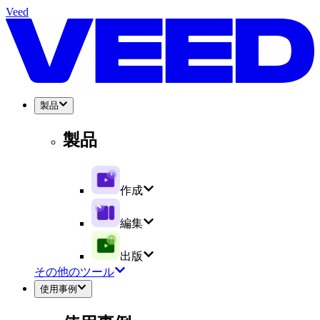
Veed
製品
製品
作成
編集
出版
その他のツール
使用事例