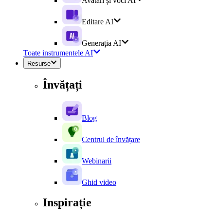
Avatari și voci AI
Editare AI
Generația AI
Toate instrumentele AI
Resurse
Învățați
Blog
Centrul de învățare
Webinarii
Ghid video
Inspirație