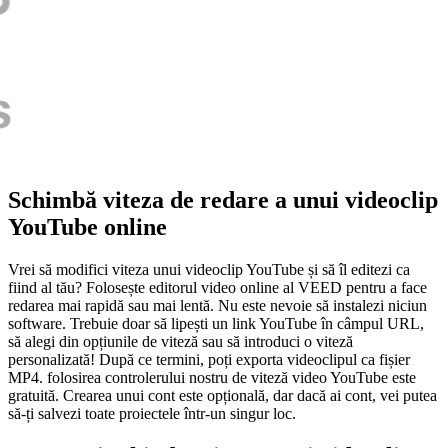
Schimbă viteza de redare a unui videoclip
YouTube online
Vrei să modifici viteza unui videoclip YouTube și să îl editezi ca
fiind al tău? Folosește editorul video online al VEED pentru a face
redarea mai rapidă sau mai lentă. Nu este nevoie să instalezi niciun
software. Trebuie doar să lipești un link YouTube în câmpul URL,
să alegi din opțiunile de viteză sau să introduci o viteză
personalizată! După ce termini, poți exporta videoclipul ca fișier
MP4. folosirea controlerului nostru de viteză video YouTube este
gratuită. Crearea unui cont este opțională, dar dacă ai cont, vei putea
să-ți salvezi toate proiectele într-un singur loc.