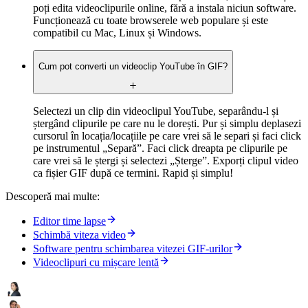
poți edita videoclipurile online, fără a instala niciun software.
Funcționează cu toate browserele web populare și este
compatibil cu Mac, Linux și Windows.
Cum pot converti un videoclip YouTube în GIF?
Selectezi un clip din videoclipul YouTube, separându-l și
ștergând clipurile pe care nu le dorești. Pur și simplu deplasezi
cursorul în locația/locațiile pe care vrei să le separi și faci click
pe instrumentul „Separă”. Faci click dreapta pe clipurile pe
care vrei să le ștergi și selectezi „Șterge”. Exporți clipul video
ca fișier GIF după ce termini. Rapid și simplu!
Descoperă mai multe:
Editor time lapse
Schimbă viteza video
Software pentru schimbarea vitezei GIF-urilor
Videoclipuri cu mișcare lentă