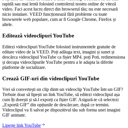
rapidă sau mai lentă folosind controlerul nostru online de viteză
video. Faci acest lucru direct din browserul tău; nu este necesară
nicio instalare. VEED funcționează fără probleme cu toate
browserele web populare, cum ar fi Google Chrome, Firefox și
altele.
Editează videoclipuri YouTube
Editezi videoclipuri YouTube folosind instrumentele gratuite de
editare video de la VEED. Poți adăuga text, imagini și sunet și
descărca videoclipul YouTube ca fișier MP4. poți Poti, redimensiona
și decupa videoclipurile YouTube pentru a le adapta la diferite
platforme de socializare.
Crează GIF-uri din videoclipuri YouTube
Vrei să convertești un clip dintr-un videoclip YouTube într-un GIF?
Trebuie doar să lipești un link YouTube, să editezi videoclipul așa
cum îți dorești și să-l exporți ca fișier GIF. Asigură-te că selectezi
„Exportă GIF” din opțiunile de descărcare, după ce termini.
Videoclipul va fi salvat pe dispozitivul tău sub forma unei imagini
GIF animate.
Lipește link YouTube