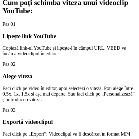
Cum poți schimba viteza unui videoclip
YouTube:
Pas 01
Lipește link YouTube
Copiază link-ul YouTube și lipește-l în câmpul URL. VEED va
încărca videoclipul în editor.
Pas 02
Alege viteza
Faci click pe video în editor, apoi selectezi o viteză. Poți alege între
0,5x, 1x, 1,5x și așa mai departe. Sau faci click pe „Personalizează”
și introduci o viteză.
Pas 03
Exportă videoclipul
Faci click pe „Export”. Videoclipul va fi descărcat în format MP4.