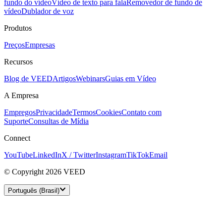
fundo do vídeo
Vídeo de texto para fala
Removedor de fundo de
vídeo
Dublador de voz
Produtos
Preços
Empresas
Recursos
Blog de VEED
Artigos
Webinars
Guias em Vídeo
A Empresa
Empregos
Privacidade
Termos
Cookies
Contato com
Suporte
Consultas de Mídia
Connect
YouTube
LinkedIn
X / Twitter
Instagram
TikTok
Email
© Copyright 2026 VEED
Português (Brasil)