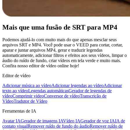
Mais que uma fusão de SRT para MP4
Podemos ajudá-lo com muito mais do que apenas mesclar seus
arquivos SRT e MP4. Você pode usar o VEED para cortar, cortar,
aparar e juntar arquivos MP4, gerar e traduzir legendas
automaticamente, adicionar filtros e efeitos aos seus vídeos, limpar o
áudio do ruído de fundo, criar vídeos em tela verde e muito mais.
Confira nosso editor de vídeo online hoje!
Editor de vídeo
Adicionar música ao vídeo
Adicionar legendas ao vídeo
Adicionar
texto ao vídeo
Legendas automáticas
Gerador de legendas de
vídeo
Comprimir video
Conversor de vídeo
Transcrição de
Vídeo
Tradutor de Vídeo
Ferramentas de IA
Avatar IA
Gerador de imagens IA
Vídeo IA
Gerador de voz IA
IA de
contato visual
Remover ruído de fundo do áudio
Remover ruído de