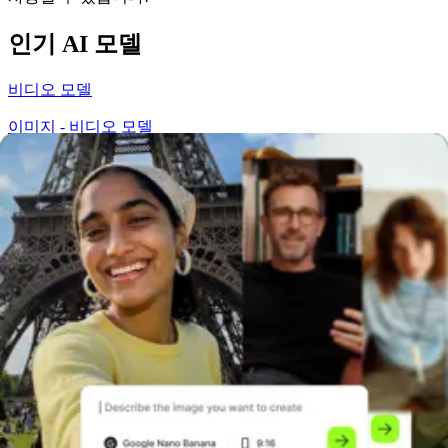
인기 AI 모델
비디오 모델
이미지 - 비디오 모델
텍스트를 이미지로 변환하는 모델
모든 AI 모델
아래에서 모든 AI 모델을 확인하여 자세히 알아보세요.
Kling AI 1.6
Kling AI 이미지에서 비디오로
LTX 비디오
MiniMax
이미지 투 비디오
PixVerse v4.5
Seedance 이미지에서 비디오로
Veo 2
Veo 2 이미지에서 비디오로
Veo 3 Fast
Veo 3 이미지에서
비디오로
레이
미니맥스 비디오 01
비오 3
씨댄스 1.0
VEED.IO
멋진 동영상을 손쉽게 제작하고, 영상에 자막을 입혀서 시청자