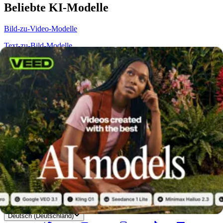
Beliebte KI-Modelle
Bild-zu-Video-Modelle
Text-zu-Bild-Modelle
Video-Modelle
Alle KI-Modelle
Sehen Sie sich unten alle KI-Modelle an, um mehr zu erfahren.
Kling AI 1.6
Kling KI Bild zu Video
LTX-Video
MiniMax Bild zu
Video
MiniMax Video 01
PixVerse v4.5
Ray
Seedance 1.0
Seedance
Bild zu Video
Veo 2
Veo 2 Bild zu Video
Veo 3
Veo 3 Bild zu
Video
Veo 3 Schnell
VEED.IO
Die einfache Art, beeindruckende Videos zu erstellen, Untertitel
hinzuzufügen und Ihr Publikum zu vergrößern.
Deutsch (Deutschland)