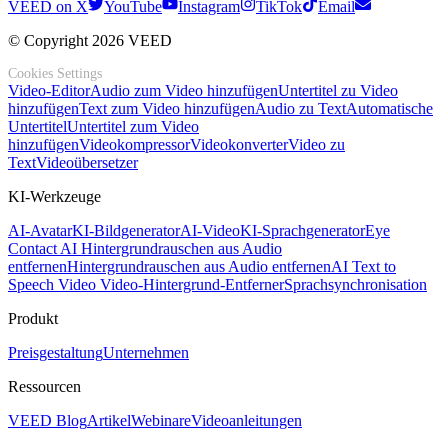
VEED on X
YouTube
Instagram
TikTok
Email
© Copyright 2026 VEED
Cookies Settings
Video-Editor
Audio zum Video hinzufügen
Untertitel zu Video
hinzufügen
Text zum Video hinzufügen
Audio zu Text
Automatische
Untertitel
Untertitel zum Video
hinzufügen
Videokompressor
Videokonverter
Video zu
Text
Videoübersetzer
KI-Werkzeuge
AI-Avatar
KI-Bildgenerator
AI-Video
KI-Sprachgenerator
Eye
Contact AI
Hintergrundrauschen aus Audio
entfernen
Hintergrundrauschen aus Audio entfernen
AI Text to
Speech Video
Video-Hintergrund-Entferner
Sprachsynchronisation
Produkt
Preisgestaltung
Unternehmen
Ressourcen
VEED Blog
Artikel
Webinare
Videoanleitungen