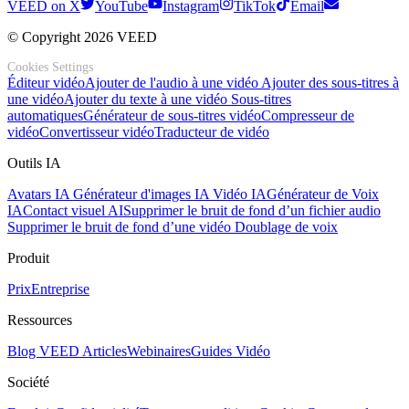
VEED on X
YouTube
Instagram
TikTok
Email
© Copyright 2026 VEED
Cookies Settings
Éditeur vidéo
Ajouter de l'audio à une vidéo
Ajouter des sous-titres à
une vidéo
Ajouter du texte à une vidéo
Sous-titres
automatiques
Générateur de sous-titres vidéo
Compresseur de
vidéo
Convertisseur vidéo
Traducteur de vidéo
Outils IA
Avatars IA
Générateur d'images IA
Vidéo IA
Générateur de Voix
IA
Contact visuel AI
Supprimer le bruit de fond d’un fichier audio
Supprimer le bruit de fond d’une vidéo
Doublage de voix
Produit
Prix
Entreprise
Ressources
Blog VEED
Articles
Webinaires
Guides Vidéo
Société