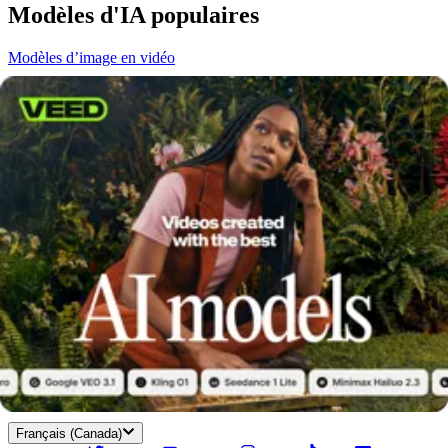
Modèles d'IA populaires
Modèles d’image en vidéo
Modèles de texte à image
Modèles vidéo
Tous les modèles d'IA
Consultez tous les modèles d'IA ci-dessous pour en savoir plus.
Kling AI 1.6
Kling IA Image à Vidéo
LTX Video
MiniMax Image à
Vidéo
MiniMax Video 01
PixVerse v4.5
Ray
Seedance 1.0
Seedance
Image à Vidéo
Veo 2
Veo 2 Image to Video
Veo 3
Veo 3 Image à
Vidéo
Veo 3 Rapide
VEED.IO
Le moyen facile de créer des vidéos stupéfiantes, d'ajouter des sous-
titres et de faire grandir votre audience.
Français (Canada)