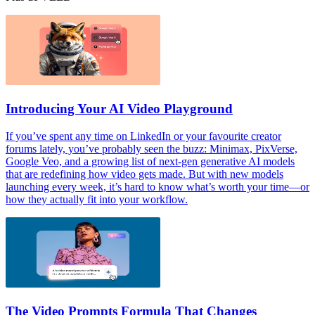
Introducing Your AI Video Playground
If you’ve spent any time on LinkedIn or your favourite creator
forums lately, you’ve probably seen the buzz: Minimax, PixVerse,
Google Veo, and a growing list of next-gen generative AI models
that are redefining how video gets made. But with new models
launching every week, it’s hard to know what’s worth your time—or
how they actually fit into your workflow.
The Video Prompts Formula That Changes