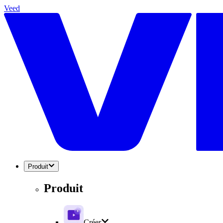
Veed
Produit
Produit
Créer