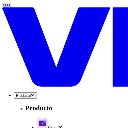
Veed
Producto
Producto
Crear