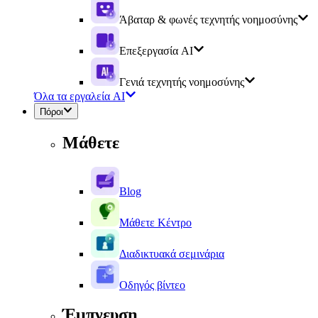
Άβαταρ & φωνές τεχνητής νοημοσύνης
Επεξεργασία AI
Γενιά τεχνητής νοημοσύνης
Όλα τα εργαλεία AI
Πόροι
Μάθετε
Blog
Μάθετε Κέντρο
Διαδικτυακά σεμινάρια
Οδηγός βίντεο
Έμπνευση