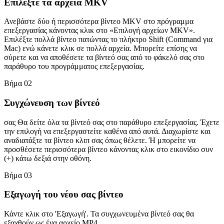
Επιλέξτε τα αρχεία MKV
Ανεβάστε δύο ή περισσότερα βίντεο MKV στο πρόγραμμα
επεξεργασίας κάνοντας κλικ στο «Επιλογή αρχείων MKV».
Επιλέξτε πολλά βίντεο πατώντας το πλήκτρο Shift (Command για
Mac) ενώ κάνετε κλικ σε πολλά αρχεία. Μπορείτε επίσης να
σύρετε και να αποθέσετε τα βίντεό σας από το φάκελό σας στο
παράθυρο του προγράμματος επεξεργασίας.
Βήμα 02
Συγχώνευση των βίντεό
σας Θα δείτε όλα τα βίντεό σας στο παράθυρο επεξεργασίας. Έχετε
την επιλογή να επεξεργαστείτε καθένα από αυτά. Διαχωρίστε και
αναδιατάξτε τα βίντεο κλιπ σας όπως θέλετε. Ή μπορείτε να
προσθέσετε περισσότερα βίντεο κάνοντας κλικ στο εικονίδιο συν
(+) κάτω δεξιά στην οθόνη.
Βήμα 03
Εξαγωγή του νέου σας βίντεο
Κάντε κλικ στο 'Εξαγωγή'. Τα συγχωνευμένα βίντεό σας θα
εξαχθούν ως ένα αρχείο MP4.