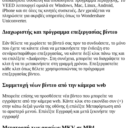
οποιαδήποτε συσκευή και οποιοδήποτε πρόγραμμα περιήγησης. Το
VEED λειτουργεί ομαλά σε Windows, Mac, Linux, Android,
iPhone και σε όλες τις κινητές συσκευές. Δεν χρειάζεται να
πληρώσετε για ακριβές υπηρεσίες όπως το Wondershare
Uniconverter.
Διαχωριστής και πρόγραμμα επεξεργασίας βίντεο
Εάν θέλετε να χωρίσετε τα βίντεό σας πριν τα συνδυάσετε, το μόνο
που έχετε να κάνετε είναι να μετακινήσετε την ένδειξη στο
σενάριο/παράθυρο επεξεργασίας, να κάνετε δεξί κλικ πάνω της και
να επιλέξετε «Διαίρεση». Στη συνέχεια, μπορείτε να διαγράψετε το
κλιπ ή να το μετακινήσετε στη γραμμή χρόνου. Επεξεργαστείτε
κάθε κλιπ όπως θέλετε χρησιμοποιώντας το πρόγραμμα
επεξεργασίας βίντεο.
Συμμετοχή νέων βίντεο από την κάμερα web
Μπορείτε επίσης να προσθέσετε νέα βίντεο που μπορείτε να
εγγράψετε από την κάμερα web. Κάντε κλικ στο εικονίδιο συν (+)
στην κάτω δεξιά γωνία της οθόνης ή επιλέξτε Μεταφόρτωση από
το αριστερό μενού. Επιλέξτε Εγγραφή και μετά ξεκινήστε την
εγγραφή!
Μετατροπή των αρχείων MKV σε MP4