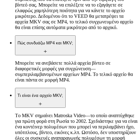
βίντεό σας. Μπορείτε να επιλέξετε να το εξαγάγετε σε
ελαφρώς χαμηλότερη ποιότητα για να κάνετε το αρχείο
μικρότερο. Δεδομένου ότι το VEED θα μετατρέψει τα
αρχεία MKV σας σε MP4, το τελικό συγχωνευμένο αρχείο
θα είναι επίσης αυτόματα μικρότερο από το αρχικό.
Πώς συνδυάζω MP4 και MKV;
Μπορείτε να ανεβάσετε πολλά αρχεία βίντεο σε
διαφορετικές μορφές για συγχώνευση—
συμπεριλαμβανομένων αρχείων MP4. Το τελικό αρχείο θα
είναι πάντα σε μορφή MP4.
Τι είναι ένα αρχείο MKV;
Tο MKV σημαίνει Matroska Video—το οποίο αναπτύχθηκε
για πρώτη φορά στη Ρωσία το 2002. Σχεδιάστηκε για να είναι
ένα κοντέινερ πολυμέσων που μπορεί να περιλαμβάνει ήχο,
υπότιτλους, βίντεο, εικόνες κ.λπ. Ωστόσο, δεν υποστηρίζουν
όλες οι συσκευές αναπαραγωγής πολυμέσων τη μορφή