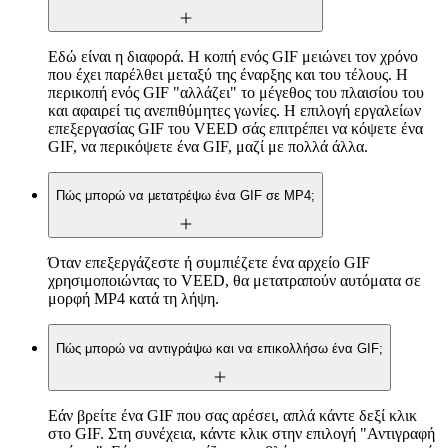
Εδώ είναι η διαφορά. Η κοπή ενός GIF μειώνει τον χρόνο
που έχει παρέλθει μεταξύ της έναρξης και του τέλους. Η
περικοπή ενός GIF "αλλάζει" το μέγεθος του πλαισίου του
και αφαιρεί τις ανεπιθύμητες γωνίες. Η επιλογή εργαλείων
επεξεργασίας GIF του VEED σάς επιτρέπει να κόψετε ένα
GIF, να περικόψετε ένα GIF, μαζί με πολλά άλλα.
Πώς μπορώ να μετατρέψω ένα GIF σε MP4;
Όταν επεξεργάζεστε ή συμπιέζετε ένα αρχείο GIF
χρησιμοποιώντας το VEED, θα μετατραπούν αυτόματα σε
μορφή MP4 κατά τη λήψη.
Πώς μπορώ να αντιγράψω και να επικολλήσω ένα GIF;
Εάν βρείτε ένα GIF που σας αρέσει, απλά κάντε δεξί κλικ
στο GIF. Στη συνέχεια, κάντε κλικ στην επιλογή "Αντιγραφή