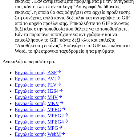
εικόνας". Εάν αντιμετωπίζετε προβλήματα με την αντιγραφή
του, κάντε κλικ στην επιλογή "Αντιγραφή διεύθυνσης
εικόνας", η οποία θα σας οδηγήσει στο αρχείο προέλευσης.
Στη συνέχεια, απλά κάντε δεξί κλικ και αντιγράψτε το GIF
από το αρχείο προέλευσης. Επικολλήστε το GIF κάνοντας
δεξί κλικ στην τοποθεσία που θέλετε να το τοποθετήσετε.
Εάν τα παραπάνω αποτύχουν να αντιγράψουν και να
επικολλήσουν το GIF, κάντε δεξί κλικ και επιλέξτε
"Αποθήκευση εικόνας". Εισαγάγετε το GIF ως εικόνα στο
Word, το ηλεκτρονικό ταχυδρομείο ή τα μηνύματα.
Ανακαλύψτε περισσότερα:
Εργαλείο κοπής ASF
Εργαλείο κοπής AVI
Εργαλείο κοπής FLV
Εργαλείο κοπής H264
Εργαλείο κοπής M4V
Εργαλείο κοπής MKV
Εργαλείο κοπής MPEG
Εργαλείο κοπής MPEG2
Εργαλείο κοπής MPEG4
Εργαλείο κοπής MPG
Εργαλείο κοπής WebM