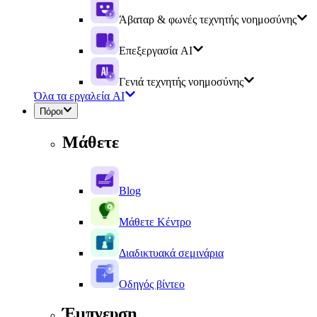
Άβαταρ & φωνές τεχνητής νοημοσύνης
Επεξεργασία AI
Γενιά τεχνητής νοημοσύνης
Όλα τα εργαλεία AI
Πόροι
Μάθετε
Blog
Μάθετε Κέντρο
Διαδικτυακά σεμινάρια
Οδηγός βίντεο
Έμπνευση