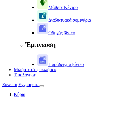
Μάθετε Κέντρο
Διαδικτυακά σεμινάρια
Οδηγός βίντεο
Έμπνευση
Παράδειγμα βίντεο
Μιλήστε στις πωλήσεις
Τιμολόγηση
Σύνδεση
Εγγραφείτε
Κύρια