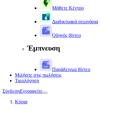
Μάθετε Κέντρο
Διαδικτυακά σεμινάρια
Οδηγός βίντεο
Έμπνευση
Παράδειγμα βίντεο
Μιλήστε στις πωλήσεις
Τιμολόγηση
Σύνδεση
Εγγραφείτε
Κύρια