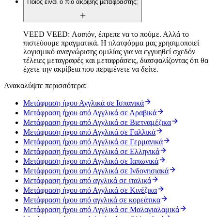
Ποιος είναι ο πιο ακριβής μεταφραστής;
VEED VEED: Λοιπόν, έπρεπε να το πούμε. Αλλά το
πιστεύουμε πραγματικά. Η πλατφόρμα μας χρησιμοποιεί
λογισμικό αναγνώρισης ομιλίας για να εγγυηθεί σχεδόν
τέλειες μεταγραφές και μεταφράσεις, διασφαλίζοντας ότι θα
έχετε την ακρίβεια που περιμένετε να δείτε.
Ανακαλύψτε περισσότερα:
Μετάφραση ήχου Αγγλικά σε Ισπανικά
Μετάφραση ήχου από Αγγλικά σε Αραβικά
Μετάφραση ήχου από Αγγλικά σε Βιετναμέζικα
Μετάφραση ήχου από Αγγλικά σε Γαλλικά
Μετάφραση ήχου από Αγγλικά σε Γερμανικά
Μετάφραση ήχου από Αγγλικά σε Ελληνικά
Μετάφραση ήχου από Αγγλικά σε Ιαπωνικά
Μετάφραση ήχου από Αγγλικά σε Ινδονησιακά
Μετάφραση ήχου από αγγλικά σε ιταλικά
Μετάφραση ήχου από Αγγλικά σε Κινέζικα
Μετάφραση ήχου από αγγλικά σε κορεάτικα
Μετάφραση ήχου από Αγγλικά σε Μαλαγιαλαμικά