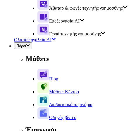
Άβαταρ & φωνές τεχνητής νοημοσύνης
Επεξεργασία AI
Γενιά τεχνητής νοημοσύνης
Όλα τα εργαλεία AI
Πόροι
Μάθετε
Blog
Μάθετε Κέντρο
Διαδικτυακά σεμινάρια
Οδηγός βίντεο
Έμπνευση