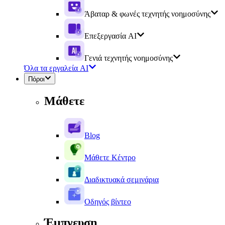
Άβαταρ & φωνές τεχνητής νοημοσύνης
Επεξεργασία AI
Γενιά τεχνητής νοημοσύνης
Όλα τα εργαλεία AI
Πόροι
Μάθετε
Blog
Μάθετε Κέντρο
Διαδικτυακά σεμινάρια
Οδηγός βίντεο
Έμπνευση