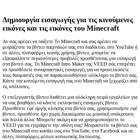
Δημιουργία εισαγωγής για τις κινούμενες
εικόνες και τις εικόνες του Minecraft
Αν σας αρέσει να παίζετε Το Minecraft και σας αρέσει να
μοιράζεστε τα βίντεο παιχνιδιών σας στο διαδίκτυο, στο YouTube ή
σε άλλες πλατφόρμες κοινής χρήσης βίντεο, μπορείτε να
εξασφαλίσετε περισσότερες προβολές προσθέτοντας μια εισαγωγή
στα βίντεό σας. Το Minecraft Intro Maker της VEED σάς επιτρέπει
να προσθέσετε συναρπαστικές εισαγωγές για να προσελκύσετε
τους θαυμαστές σας να παρακολουθήσουν ολόκληρο το βίντεό σας.
Κάντε την κινούμενη εισαγωγή σας στο Minecraft να ξεχωρίζει από
τις υπόλοιπες.
Ο επεξεργαστής βίντεο διαθέτει μια ολόκληρη σειρά εργαλείων για
να σας βοηθήσει να κάνετε εκπληκτικές εισαγωγές βίντεο.
Προσθέστε εφέ αργής κίνησης στα βίντεό σας, χρησιμοποιήστε εφέ
βίντεο, προσθέστε ήχο χωρίς δικαιώματα ως μουσική υπόκρουση
και πολλά άλλα. Μπορείτε ακόμη και να χρησιμοποιήσετε το
VEED για να εγγράψετε την οθόνη σας! Μοιραστείτε τα βίντεό σας
στο Minecraft στο κανάλι σας στο YouTube, στο Facebook και σε
άλλες πλατφόρμες μέσων κοινωνικής δικτύωσης.