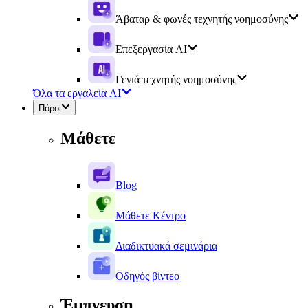
Άβαταρ & φωνές τεχνητής νοημοσύνης
Επεξεργασία AI
Γενιά τεχνητής νοημοσύνης
Όλα τα εργαλεία AI
Πόροι
Μάθετε
Blog
Μάθετε Κέντρο
Διαδικτυακά σεμινάρια
Οδηγός βίντεο
Έμπνευση