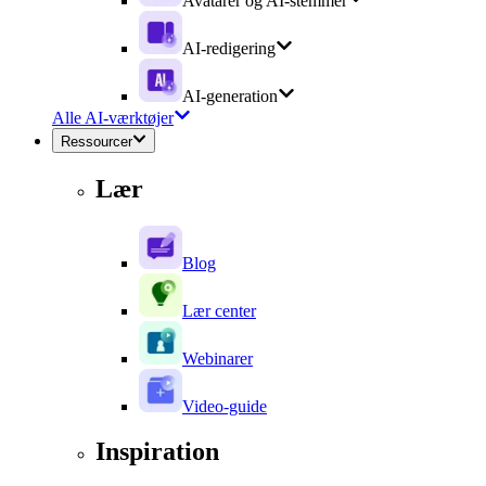
Avatarer og AI-stemmer
AI-redigering
AI-generation
Alle AI-værktøjer
Ressourcer
Lær
Blog
Lær center
Webinarer
Video-guide
Inspiration