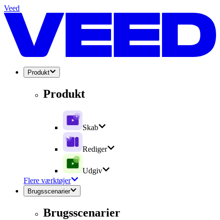
Veed
Produkt
Produkt
Skab
Rediger
Udgiv
Flere værktøjer
Brugsscenarier
Brugsscenarier