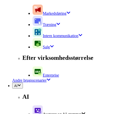
Markedsføring
Træning
Intern kommunikation
Salg
Efter virksomhedsstørrelse
Enterprise
Andre brugsscenarier
AI
AI