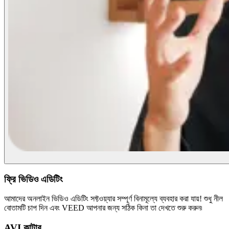
ফ্রি ভিডিও এডিটিং
আমাদের অনলাইন ভিডিও এডিটিং সফ্টওয়্যার সম্পূর্ণ বিনামূল্যে ব্যবহার করা যায়! শুধু নীল
বোতামটি চাপ দিন এবং VEED আপনার জন্য সঠিক কিনা তা দেখতে শুরু করুন৷
AVI কাটার