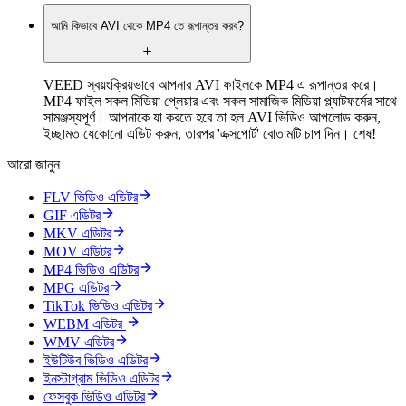
আমি কিভাবে AVI থেকে MP4 তে রূপান্তর করব?
VEED স্বয়ংক্রিয়ভাবে আপনার AVI ফাইলকে MP4 এ রূপান্তর করে।
MP4 ফাইল সকল মিডিয়া প্লেয়ার এবং সকল সামাজিক মিডিয়া প্ল্যাটফর্মের সাথে
সামঞ্জস্যপূর্ণ। আপনাকে যা করতে হবে তা হল AVI ভিডিও আপলোড করুন,
ইচ্ছামত যেকোনো এডিট করুন, তারপর 'এক্সপোর্ট' বোতামটি চাপ দিন। শেষ!
আরো জানুন
FLV ভিডিও এডিটর
GIF এডিটর
MKV এডিটর
MOV এডিটর
MP4 ভিডিও এডিটর
MPG এডিটর
TikTok ভিডিও এডিটর
WEBM এডিটর
WMV এডিটর
ইউটিউব ভিডিও এডিটর
ইনস্টাগ্রাম ভিডিও এডিটর
ফেসবুক ভিডিও এডিটর