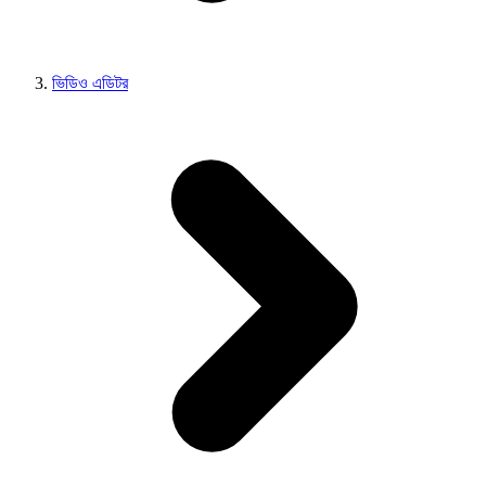
ভিডিও এডিটর