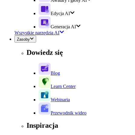
Awatary i głosy AI
Edycja AI
Generacja AI
Wszystkie narzędzia AI
Zasoby
Dowiedz się
Blog
Learn Center
Webinaria
Przewodnik wideo
Inspiracja