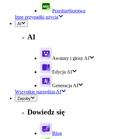
Przedsiębiorstwa
Inne przypadki użycia
AI
AI
Awatary i głosy AI
Edycja AI
Generacja AI
Wszystkie narzędzia AI
Zasoby
Dowiedz się
Blog