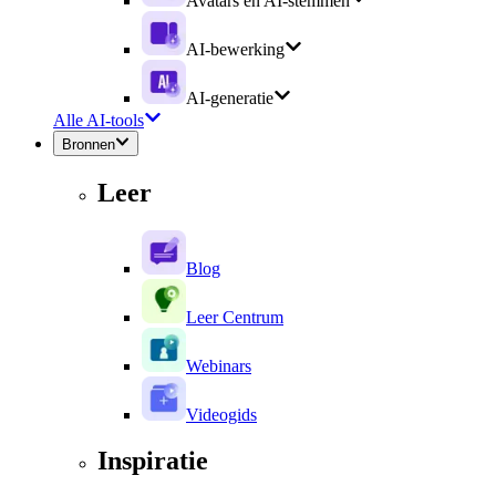
Avatars en AI-stemmen
AI-bewerking
AI-generatie
Alle AI-tools
Bronnen
Leer
Blog
Leer Centrum
Webinars
Videogids
Inspiratie