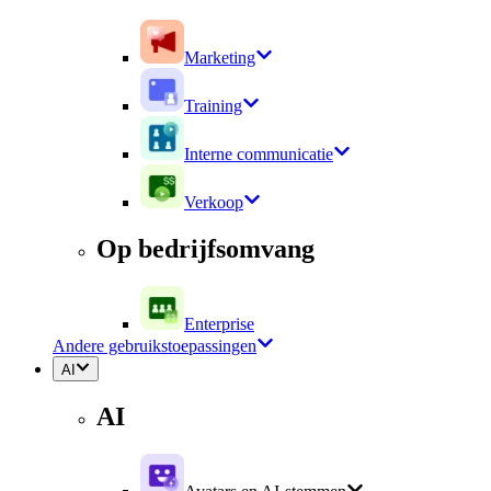
Marketing
Training
Interne communicatie
Verkoop
Op bedrijfsomvang
Enterprise
Andere gebruikstoepassingen
AI
AI