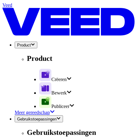
Veed
Product
Product
Crëeren
Bewerk
Publiceer
Meer gereedschap
Gebruikstoepassingen
Gebruikstoepassingen