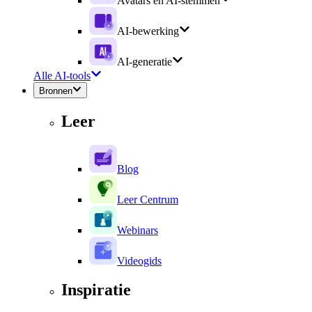
Avatars en AI-stemmen
AI-bewerking
AI-generatie
Alle AI-tools
Bronnen
Leer
Blog
Leer Centrum
Webinars
Videogids
Inspiratie