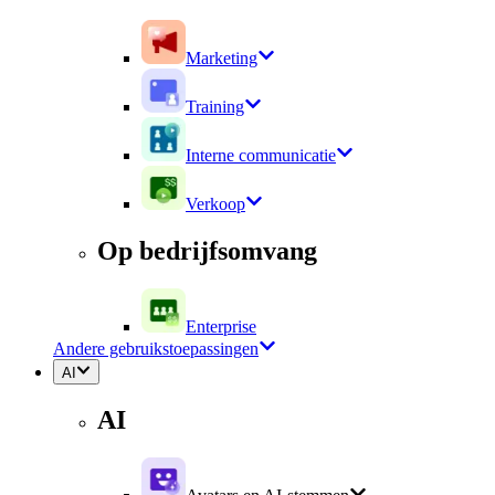
Marketing
Training
Interne communicatie
Verkoop
Op bedrijfsomvang
Enterprise
Andere gebruikstoepassingen
AI
AI