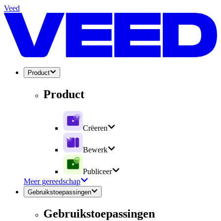
Veed
Product
Product
Crëeren
Bewerk
Publiceer
Meer gereedschap
Gebruikstoepassingen
Gebruikstoepassingen