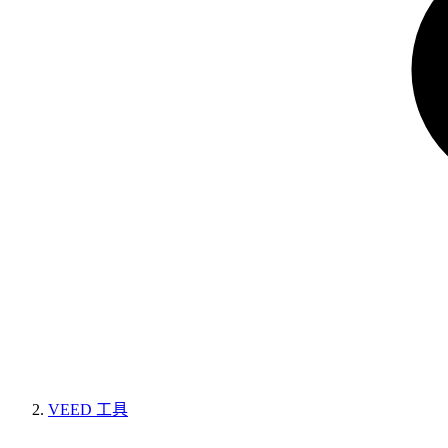
VEED 工具