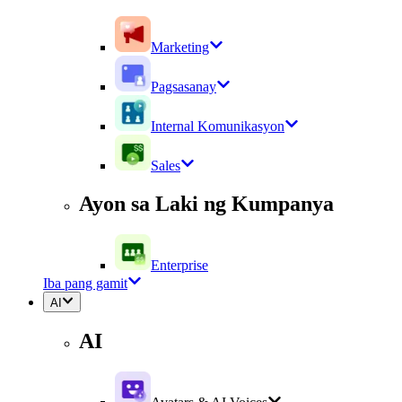
Marketing
Pagsasanay
Internal Komunikasyon
Sales
Ayon sa Laki ng Kumpanya
Enterprise
Iba pang gamit
AI
AI