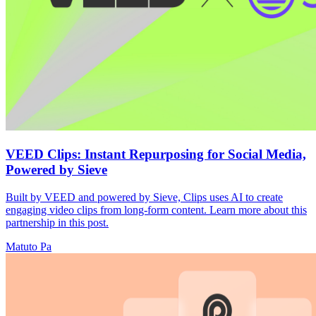
VEED Clips: Instant Repurposing for Social Media,
Powered by Sieve
Built by VEED and powered by Sieve, Clips uses AI to create
engaging video clips from long-form content. Learn more about this
partnership in this post.
Matuto Pa