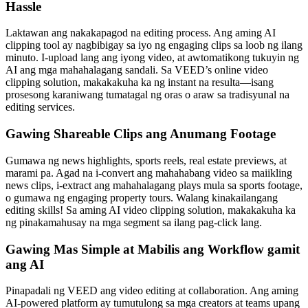
Hassle
Laktawan ang nakakapagod na editing process. Ang aming AI
clipping tool ay nagbibigay sa iyo ng engaging clips sa loob ng ilang
minuto. I-upload lang ang iyong video, at awtomatikong tukuyin ng
AI ang mga mahahalagang sandali. Sa VEED’s online video
clipping solution, makakakuha ka ng instant na resulta—isang
prosesong karaniwang tumatagal ng oras o araw sa tradisyunal na
editing services.
Gawing Shareable Clips ang Anumang Footage
Gumawa ng news highlights, sports reels, real estate previews, at
marami pa. Agad na i-convert ang mahahabang video sa maiikling
news clips, i-extract ang mahahalagang plays mula sa sports footage,
o gumawa ng engaging property tours. Walang kinakailangang
editing skills! Sa aming AI video clipping solution, makakakuha ka
ng pinakamahusay na mga segment sa ilang pag-click lang.
Gawing Mas Simple at Mabilis ang Workflow gamit
ang AI
Pinapadali ng VEED ang video editing at collaboration. Ang aming
AI-powered platform ay tumutulong sa mga creators at teams upang