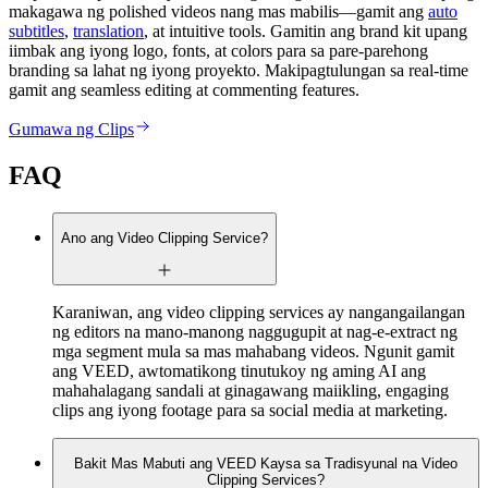
makagawa ng polished videos nang mas mabilis—gamit ang
auto
subtitles
,
translation
, at intuitive tools. Gamitin ang brand kit upang
iimbak ang iyong logo, fonts, at colors para sa pare-parehong
branding sa lahat ng iyong proyekto. Makipagtulungan sa real-time
gamit ang seamless editing at commenting features.
Gumawa ng Clips
FAQ
Ano ang Video Clipping Service?
Karaniwan, ang video clipping services ay nangangailangan
ng editors na mano-manong naggugupit at nag-e-extract ng
mga segment mula sa mas mahabang videos. Ngunit gamit
ang VEED, awtomatikong tinutukoy ng aming AI ang
mahahalagang sandali at ginagawang maiikling, engaging
clips ang iyong footage para sa social media at marketing.
Bakit Mas Mabuti ang VEED Kaysa sa Tradisyunal na Video
Clipping Services?