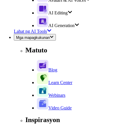
Avatars & AI Voices
AI Editing
AI Generation
Lahat ng AI Tools
Mga mapagkukunan
Matuto
Blog
Learn Center
Webinars
Video Guide
Inspirasyon