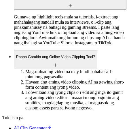
Gumawa ng highlight reels mula sa tutorials, i-extract ang
mahahalagang sandali mula sa interviews, o i-clip ang
pinakamahusay na bahagi ng gaming streams. I-paste lang
ang isang YouTube link o i-upload ang video sa aming video
clipping tool. Awtomatikong bubuo ng clips ang AI na handa
nang ibahagi sa YouTube Shorts, Instagram, o TikTok.
Paano Gamitin ang Online Video Clipping Tool?
Mag-upload ng video na may hindi bababa sa 1
minutong pagsasalita.
Hayaan ang aming video clipping AI na gawing short-
form content ang iyong video.
I-download ang iyong clips o i-edit ang mga ito gamit
ang aming video editor—maaari mong baguhin ang
subtitles, magdagdag ng musika, at magpasok ng
custom assets para sa iyong negosyo.
Tuklasin pa
AI Clip Generator