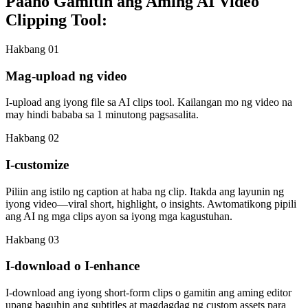
Paano Gamitin ang Aming AI Video
Clipping Tool:
Hakbang 01
Mag-upload ng video
I-upload ang iyong file sa AI clips tool. Kailangan mo ng video na
may hindi bababa sa 1 minutong pagsasalita.
Hakbang 02
I-customize
Piliin ang istilo ng caption at haba ng clip. Itakda ang layunin ng
iyong video—viral short, highlight, o insights. Awtomatikong pipili
ang AI ng mga clips ayon sa iyong mga kagustuhan.
Hakbang 03
I-download o I-enhance
I-download ang iyong short-form clips o gamitin ang aming editor
upang baguhin ang subtitles at magdagdag ng custom assets para