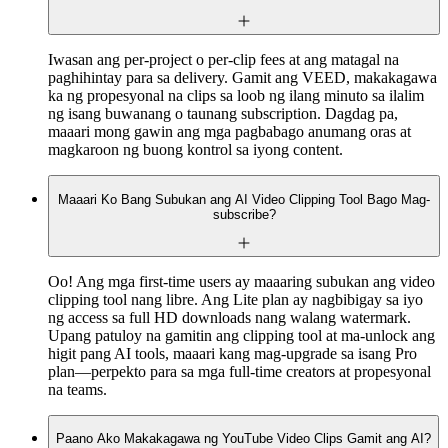
Iwasan ang per-project o per-clip fees at ang matagal na
paghihintay para sa delivery. Gamit ang VEED, makakagawa
ka ng propesyonal na clips sa loob ng ilang minuto sa ilalim
ng isang buwanang o taunang subscription. Dagdag pa,
maaari mong gawin ang mga pagbabago anumang oras at
magkaroon ng buong kontrol sa iyong content.
Maaari Ko Bang Subukan ang AI Video Clipping Tool Bago Mag-
subscribe?
Oo! Ang mga first-time users ay maaaring subukan ang video
clipping tool nang libre. Ang Lite plan ay nagbibigay sa iyo
ng access sa full HD downloads nang walang watermark.
Upang patuloy na gamitin ang clipping tool at ma-unlock ang
higit pang AI tools, maaari kang mag-upgrade sa isang Pro
plan—perpekto para sa mga full-time creators at propesyonal
na teams.
Paano Ako Makakagawa ng YouTube Video Clips Gamit ang AI?