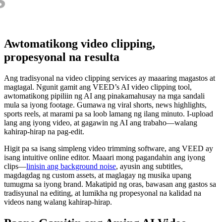
Awtomatikong video clipping,
propesyonal na resulta
Ang tradisyonal na video clipping services ay maaaring magastos at
magtagal. Ngunit gamit ang VEED’s AI video clipping tool,
awtomatikong pipiliin ng AI ang pinakamahusay na mga sandali
mula sa iyong footage. Gumawa ng viral shorts, news highlights,
sports reels, at marami pa sa loob lamang ng ilang minuto. I-upload
lang ang iyong video, at gagawin ng AI ang trabaho—walang
kahirap-hirap na pag-edit.
Higit pa sa isang simpleng video trimming software, ang VEED ay
isang intuitive online editor. Maaari mong pagandahin ang iyong
clips—
linisin ang background noise
, ayusin ang subtitles,
magdagdag ng custom assets, at maglagay ng musika upang
tumugma sa iyong brand. Makatipid ng oras, bawasan ang gastos sa
tradisyunal na editing, at lumikha ng propesyonal na kalidad na
videos nang walang kahirap-hirap.