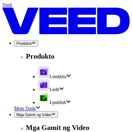
Veed
Produkto
Produkto
Lumikha
I-edit
I-publish
More Tools
Mga Gamit ng Video
Mga Gamit ng Video