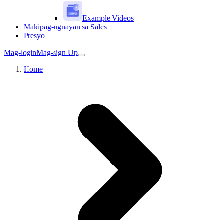
Example Videos
Makipag-ugnayan sa Sales
Presyo
Mag-login
Mag-sign Up
Home