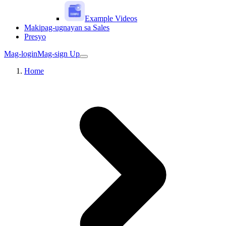
Example Videos
Makipag-ugnayan sa Sales
Presyo
Mag-login
Mag-sign Up
Home