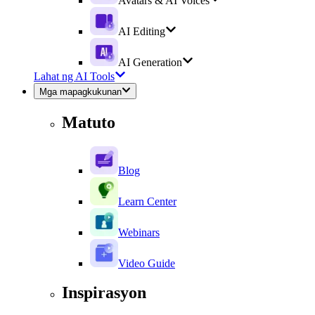
Avatars & AI Voices
AI Editing
AI Generation
Lahat ng AI Tools
Mga mapagkukunan
Matuto
Blog
Learn Center
Webinars
Video Guide
Inspirasyon