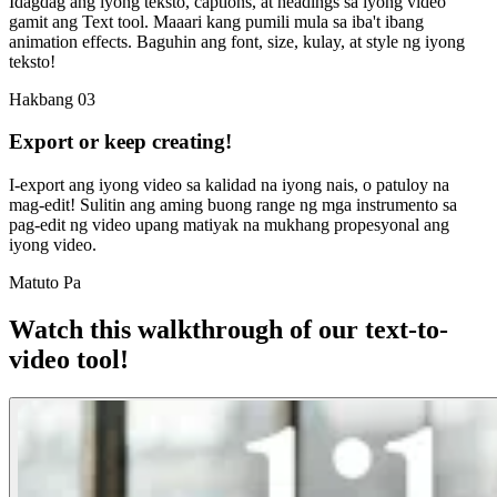
Idagdag ang iyong teksto, captions, at headings sa iyong video
gamit ang Text tool. Maaari kang pumili mula sa iba't ibang
animation effects. Baguhin ang font, size, kulay, at style ng iyong
teksto!
Hakbang 03
Export or keep creating!
I-export ang iyong video sa kalidad na iyong nais, o patuloy na
mag-edit! Sulitin ang aming buong range ng mga instrumento sa
pag-edit ng video upang matiyak na mukhang propesyonal ang
iyong video.
Matuto Pa
Watch this walkthrough of our text-to-
video tool!