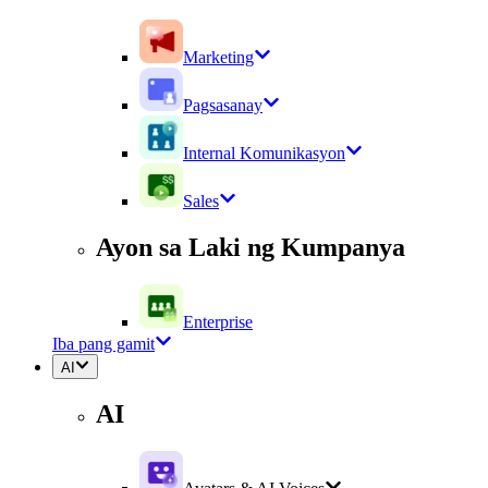
Marketing
Pagsasanay
Internal Komunikasyon
Sales
Ayon sa Laki ng Kumpanya
Enterprise
Iba pang gamit
AI
AI