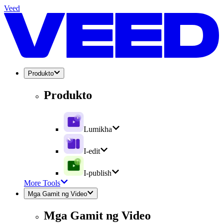
Veed
Produkto
Produkto
Lumikha
I-edit
I-publish
More Tools
Mga Gamit ng Video
Mga Gamit ng Video