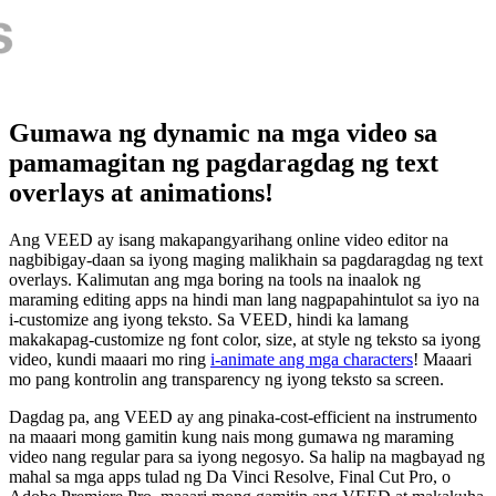
Gumawa ng dynamic na mga video sa
pamamagitan ng pagdaragdag ng text
overlays at animations!
Ang VEED ay isang makapangyarihang online video editor na
nagbibigay-daan sa iyong maging malikhain sa pagdaragdag ng text
overlays. Kalimutan ang mga boring na tools na inaalok ng
maraming editing apps na hindi man lang nagpapahintulot sa iyo na
i-customize ang iyong teksto. Sa VEED, hindi ka lamang
makakapag-customize ng font color, size, at style ng teksto sa iyong
video, kundi maaari mo ring
i-animate ang mga characters
! Maaari
mo pang kontrolin ang transparency ng iyong teksto sa screen.
Dagdag pa, ang VEED ay ang pinaka-cost-efficient na instrumento
na maaari mong gamitin kung nais mong gumawa ng maraming
video nang regular para sa iyong negosyo. Sa halip na magbayad ng
mahal sa mga apps tulad ng Da Vinci Resolve, Final Cut Pro, o