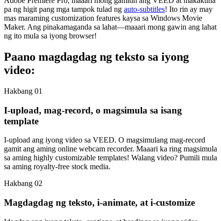
Adobe Premiere Pro, maaari mong gamitin ang VEED at makakuha
pa ng higit pang mga tampok tulad ng
auto-subtitles
! Ito rin ay may
mas maraming customization features kaysa sa Windows Movie
Maker. Ang pinakamaganda sa lahat—maaari mong gawin ang lahat
ng ito mula sa iyong browser!
Paano magdagdag ng teksto sa iyong
video:
Hakbang 01
I-upload, mag-record, o magsimula sa isang
template
I-upload ang iyong video sa VEED. O magsimulang mag-record
gamit ang aming online webcam recorder. Maaari ka ring magsimula
sa aming highly customizable templates! Walang video? Pumili mula
sa aming royalty-free stock media.
Hakbang 02
Magdagdag ng teksto, i-animate, at i-customize