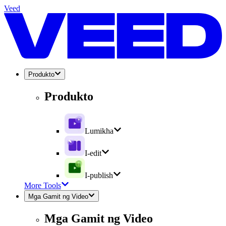
Veed
Produkto
Produkto
Lumikha
I-edit
I-publish
More Tools
Mga Gamit ng Video
Mga Gamit ng Video