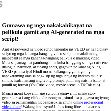
Gumawa ng mga nakakahikayat na
pelikula gamit ang AI-generated na mga
script!
Ang AI-powered na video script generator ng VEED ay nagbibigay
sa iyo ng mga kahanga-hangang video script na madali mong
maipapalit sa mga kahanga-hangang pelikula o maikling video.
Mula sa pamagat at pambungad na kuha hanggang sa mga cutscene,
dialogue, narration, at closing shots, gagawin ito lahat ng AI ng
VEED para sa iyo! Hindi mo na kailangang gumugol ng
napakaraming oras sa pag-iisip ng mga ideya ng kwento mula sa
simula. Isulat lamang ang iyong prompt, piliin ang nais na istilo, at
pumili ng format (YouTube video, movie scene, o TikTok clip).
Maaari mong kopyahin ang script na ginawa ng aming story
generator sa isang click o diretsong magsimula sa paggawa ng iyong
video sa pamamagitan ng pagpasok sa aming
online professional
video editor
! Walang limitasyon! Lubos itong libre at ma-access