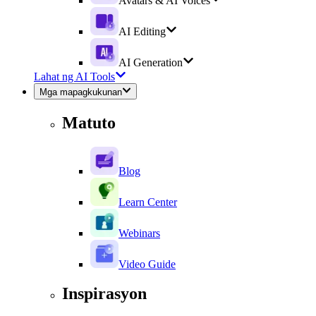
Avatars & AI Voices
AI Editing
AI Generation
Lahat ng AI Tools
Mga mapagkukunan
Matuto
Blog
Learn Center
Webinars
Video Guide
Inspirasyon