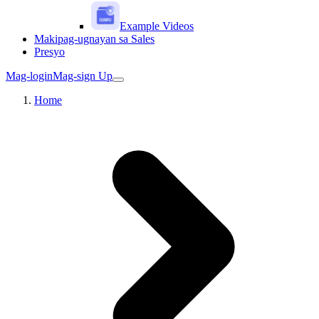
Example Videos
Makipag-ugnayan sa Sales
Presyo
Mag-login
Mag-sign Up
Home