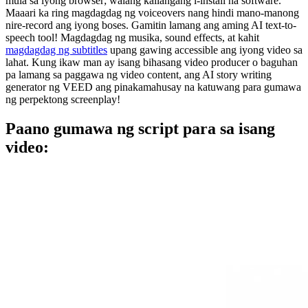
mula sa iyong browser; walang kailangang i-install na software.
Maaari ka ring magdagdag ng voiceovers nang hindi mano-manong
nire-record ang iyong boses. Gamitin lamang ang aming AI text-to-
speech tool! Magdagdag ng musika, sound effects, at kahit
magdagdag ng subtitles
upang gawing accessible ang iyong video sa
lahat. Kung ikaw man ay isang bihasang video producer o baguhan
pa lamang sa paggawa ng video content, ang AI story writing
generator ng VEED ang pinakamahusay na katuwang para gumawa
ng perpektong screenplay!
Paano gumawa ng script para sa isang
video: