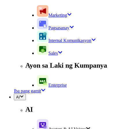
Marketing
Pagsasanay
Internal Komunikasyon
Sales
Ayon sa Laki ng Kumpanya
Enterprise
Iba pang gamit
AI
AI