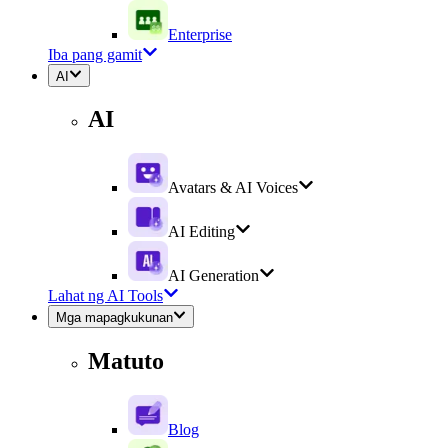
Enterprise
Iba pang gamit
AI
AI
Avatars & AI Voices
AI Editing
AI Generation
Lahat ng AI Tools
Mga mapagkukunan
Matuto
Blog