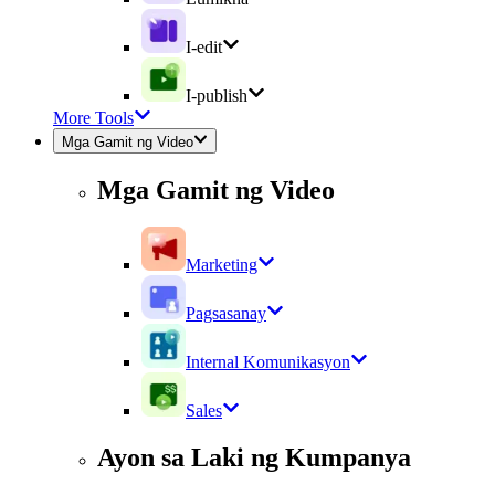
I-edit
I-publish
More Tools
Mga Gamit ng Video
Mga Gamit ng Video
Marketing
Pagsasanay
Internal Komunikasyon
Sales
Ayon sa Laki ng Kumpanya