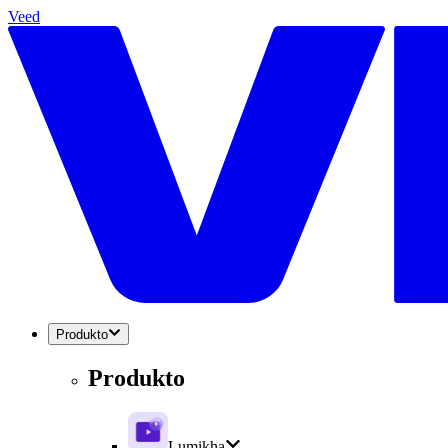
Veed
Produkto
Produkto
Lumikha