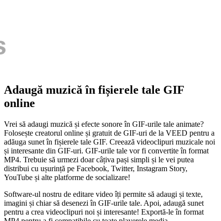
Adaugă muzică în fișierele tale GIF
online
Vrei să adaugi muzică și efecte sonore în GIF-urile tale animate?
Folosește creatorul online și gratuit de GIF-uri de la VEED pentru a
adăuga sunet în fișierele tale GIF. Creează videoclipuri muzicale noi
și interesante din GIF-uri. GIF-urile tale vor fi convertite în format
MP4. Trebuie să urmezi doar câțiva pași simpli și le vei putea
distribui cu ușurință pe Facebook, Twitter, Instagram Story,
YouTube și alte platforme de socializare!
Software-ul nostru de editare video îți permite să adaugi și texte,
imagini și chiar să desenezi în GIF-urile tale. Apoi, adaugă sunet
pentru a crea videoclipuri noi și interesante! Exportă-le în format
MP4 pentru a fi compatibile cu toate playerele media.