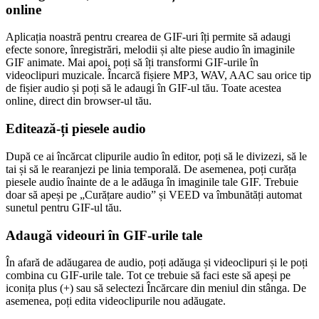
online
Aplicația noastră pentru crearea de GIF-uri îți permite să adaugi
efecte sonore, înregistrări, melodii și alte piese audio în imaginile
GIF animate. Mai apoi, poți să îți transformi GIF-urile în
videoclipuri muzicale. Încarcă fișiere MP3, WAV, AAC sau orice tip
de fișier audio și poți să le adaugi în GIF-ul tău. Toate acestea
online, direct din browser-ul tău.
Editează-ți piesele audio
După ce ai încărcat clipurile audio în editor, poți să le divizezi, să le
tai și să le rearanjezi pe linia temporală. De asemenea, poți curăța
piesele audio înainte de a le adăuga în imaginile tale GIF. Trebuie
doar să apeși pe „Curățare audio” și VEED va îmbunătăți automat
sunetul pentru GIF-ul tău.
Adaugă videouri în GIF-urile tale
În afară de adăugarea de audio, poți adăuga și videoclipuri și le poți
combina cu GIF-urile tale. Tot ce trebuie să faci este să apeși pe
iconița plus (+) sau să selectezi Încărcare din meniul din stânga. De
asemenea, poți edita videoclipurile nou adăugate.