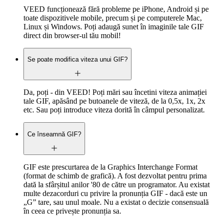
VEED funcționează fără probleme pe iPhone, Android și pe
toate dispozitivele mobile, precum și pe computerele Mac,
Linux și Windows. Poți adaugă sunet în imaginile tale GIF
direct din browser-ul tău mobil!
Se poate modifica viteza unui GIF?
Da, poți - din VEED! Poți mări sau încetini viteza animației
tale GIF, apăsând pe butoanele de viteză, de la 0,5x, 1x, 2x
etc. Sau poți introduce viteza dorită în câmpul personalizat.
Ce înseamnă GIF?
GIF este prescurtarea de la Graphics Interchange Format
(format de schimb de grafică). A fost dezvoltat pentru prima
dată la sfârșitul anilor '80 de către un programator. Au existat
multe dezacorduri cu privire la pronunția GIF - dacă este un
„G” tare, sau unul moale. Nu a existat o decizie consensuală
în ceea ce privește pronunția sa.