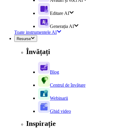
Avatari și voci AI
Editare AI
Generația AI
Toate instrumentele AI
Resurse
Învățați
Blog
Centrul de învățare
Webinarii
Ghid video
Inspirație