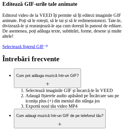
Editează GIF-urile tale animate
Editorul video de la VEED îți permite să îți editezi imaginile GIF
animate. Poți să le rotești, să le tai și să le redimensionezi. Taie-le,
divizează-le și rearanjează-le așa cum dorești în panoul de editare.
De asemenea, poți adăuga texte, subtitrări, forme, desene și multe
altele!
Selectează fișierul GIF
Întrebări frecvente
Cum pot adăuga muzică într-un GIF?
Selectează imaginile GIF și încarcă-le în VEED
Adaugă fișierele audio apăsând pe Încărcare sau pe
iconița plus (+) din meniul din stânga jos
Exportă noul tău video MP4
Cum adaugi muzică într-un GIF de pe telefonul tău?