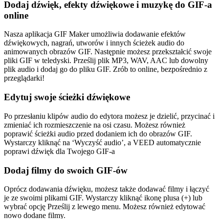
Dodaj dźwięk, efekty dźwiękowe i muzykę do GIF-a
online
Nasza aplikacja GIF Maker umożliwia dodawanie efektów
dźwiękowych, nagrań, utworów i innych ścieżek audio do
animowanych obrazów GIF. Następnie możesz przekształcić swoje
pliki GIF w teledyski. Prześlij plik MP3, WAV, AAC lub dowolny
plik audio i dodaj go do pliku GIF. Zrób to online, bezpośrednio z
przeglądarki!
Edytuj swoje ścieżki dźwiękowe
Po przesłaniu klipów audio do edytora możesz je dzielić, przycinać i
zmieniać ich rozmieszczenie na osi czasu. Możesz również
poprawić ścieżki audio przed dodaniem ich do obrazów GIF.
Wystarczy kliknąć na ‘Wyczyść audio’, a VEED automatycznie
poprawi dźwięk dla Twojego GIF-a
Dodaj filmy do swoich GIF-ów
Oprócz dodawania dźwięku, możesz także dodawać filmy i łączyć
je ze swoimi plikami GIF. Wystarczy kliknąć ikonę plusa (+) lub
wybrać opcję Prześlij z lewego menu. Możesz również edytować
nowo dodane filmy.