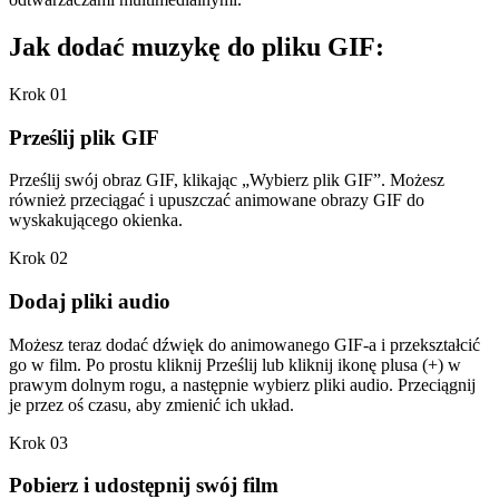
Jak dodać muzykę do pliku GIF:
Krok 01
Prześlij plik GIF
Prześlij swój obraz GIF, klikając „Wybierz plik GIF”. Możesz
również przeciągać i upuszczać animowane obrazy GIF do
wyskakującego okienka.
Krok 02
Dodaj pliki audio
Możesz teraz dodać dźwięk do animowanego GIF-a i przekształcić
go w film. Po prostu kliknij Prześlij lub kliknij ikonę plusa (+) w
prawym dolnym rogu, a następnie wybierz pliki audio. Przeciągnij
je przez oś czasu, aby zmienić ich układ.
Krok 03
Pobierz i udostępnij swój film