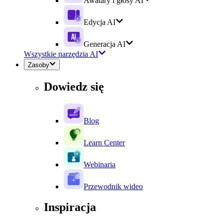
Awatary i głosy AI
Edycja AI
Generacja AI
Wszystkie narzędzia AI
Zasoby
Dowiedz się
Blog
Learn Center
Webinaria
Przewodnik wideo
Inspiracja